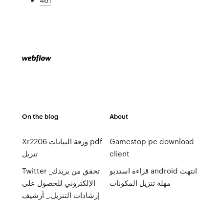
On the blog
About
Xr2206 ورقة البيانات pdf
Gamestop pc download
تنزيل
client
قراءة استديو android انتهت
Twitter _تحقق من بريدك
مهلة تنزيل المكونات
الإلكتروني للحصول على
إرشادات التنزيل._ أرشيف