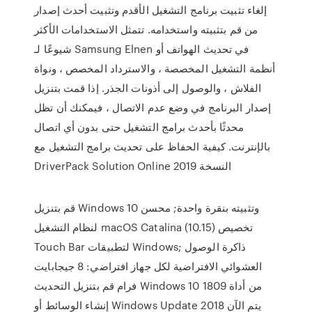
إلغاء تثبيت برنامج التشغيل الأقدم وتثبيت أحدث إصدار
من قم بتثبيته واستخدامه. تتمثل الاستخدامات الأكثر
شيوعًا لـ Samsung Elnen في تحديث الهواتف أو
أنظمة التشغيل المخصصة ، والاسترداد المخصص ، ونواة
الفلاش ، والوصول إلى أذونات الجذر. إذا قمت بتنزيل
إصدار البرنامج في وضع عدم الاتصال ، فيمكنك أن تظل
محدثًا بأحدث برامج التشغيل حتى بدون أي اتصال
بالإنترنت. كيفية الحفاظ على تحديث برامج التشغيل مع
DriverPack Solution Online 2019 النسخة
قم بتنزيل Windows 10 وتثبيته بنقرة واحدة; محسن
لنظام التشغيل macOS Catalina (10.15) تخصيص
Touch Bar لتطبيقات Windows; ذاكرة الوصول
العشوائي الافتراضية لكل جهاز افتراضي: 8 جيجابايت
فرام قم بتنزيل التحديث Windows 10 1809 من أداة
إنشاء الوسائط أو Windows Update 2018 يتم الآن