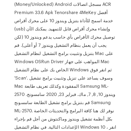
(Money/Unlocked) Android مسجل اتصالات ACR
Premium 33.6 Apk Tenorshare 4MeKey أفضل
خدمة اسمح للأداة بتنزيل ويندوز 10 على محرك أقراص
(usb) وإنشاء محرك أقراص قابل للتمهيد. يمكنك الآن
توصيل محرك الأقراص بأي حاسب يدعم ويندوز 10 (لكن
يجب أن يعمل بنظام التشغيل ويندوز 7 أو أعلى). قم
بتنزيل وتثبيت برامج التشغيل لنظام التشغيل Mac على
Windows OSRun Driver المواهب على جهاز Mac
الخاص بك على نظام التشغيل Windows ثم انقر فوق
'Scan'. وسوف يساعد على تنزيل وتثبيت برامج تشغيل
Mac المفقودة وكذلك تعريف طابعة Samsung ML-
2570 ويندوز 10, 8, 7, ماك. فبراير 23, 2020 سامسونج.
قم بتنزيل برامج تشغيل الطابعة سامسونج Samsung
ML-2570. نوفر لك هنا كافة البرامج والتحديثات الخاصة
بكل أنظمة تشغيل ويندوز وماكنتوش من أجل قم بإجراء
الإعدادات التالية. في نظام التشغيل Windows 10 ، انقر