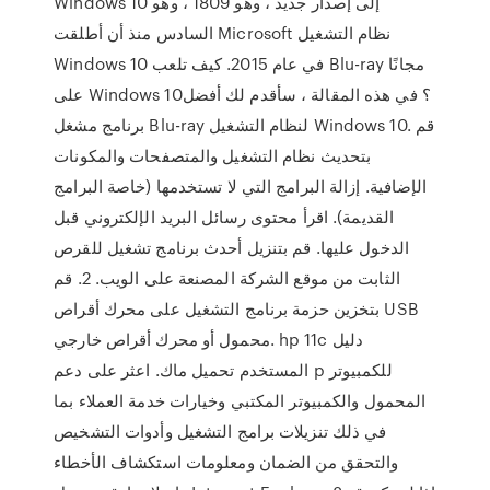
Windows 10 إلى إصدار جديد ، وهو 1809 ، وهو
السادس منذ أن أطلقت Microsoft نظام التشغيل
Windows 10 في عام 2015. كيف تلعب Blu-ray مجانًا
على Windows 10؟ في هذه المقالة ، سأقدم لك أفضل
برنامج مشغل Blu-ray لنظام التشغيل Windows 10. قم
بتحديث نظام التشغيل والمتصفحات والمكونات
الإضافية. إزالة البرامج التي لا تستخدمها (خاصة البرامج
القديمة). اقرأ محتوى رسائل البريد الإلكتروني قبل
الدخول عليها. قم بتنزيل أحدث برنامج تشغيل للقرص
الثابت من موقع الشركة المصنعة على الويب. 2. قم
بتخزين حزمة برنامج التشغيل على محرك أقراص USB
محمول أو محرك أقراص خارجي. hp 11c دليل
المستخدم تحميل ماك. اعثر على دعم p للكمبيوتر
المحمول والكمبيوتر المكتبي وخيارات خدمة العملاء بما
في ذلك تنزيلات برامج التشغيل وأدوات التشخيص
والتحقق من الضمان ومعلومات استكشاف الأخطاء