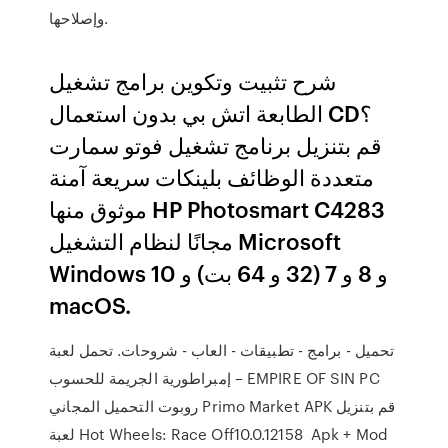
وإصلاحها.
شرح تثبيت وتكوين برامج تشغيل
الطابعة اتش بي بدون استعمال CD؟
قم بتنزيل برنامج تشغيل فوتو سمارت
متعددة الوظائف بلينكات سريعة آمنة
موثوق منها HP Photosmart C4283
مجانًا لنظام التشغيل Microsoft
Windows 10 و 8 و 7 (32 و 64 بت) و
macOS.
تحميل - برامج - تطبيقات - العاب - شروحات. تحمل لعبة
إمبراطورية الجريمة للحسوب – EMPIRE OF SIN PC
روبوت التحميل المجاني Primo Market APK قم بتنزيل
لعبة Hot Wheels: Race Off‏ 10.0.12158 Apk + Mod