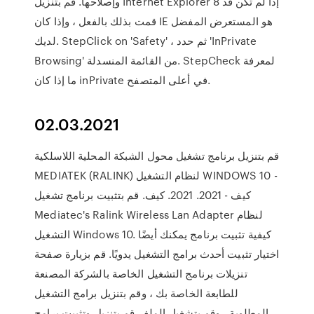
وإصلاحها. قم بتنزيل Internet Explorer 8 إذا لم تكن قد
قمت بذلك بالفعل ، وإذا كان IE هو المستعرض المفضل
لديك. StepClick on 'Safety' ، ثم حدد 'InPrivate
Browsing' من القائمة المنسدلة. StepCheck لمعرفة
ما إذا كان inPrivate في أعلى المتصفح.
02.03.2021
قم بتنزيل برنامج تشغيل محول الشبكة المحلية اللاسلكية
MEDIATEK (RALINK) لنظام التشغيل WINDOWS 10 -
كيف - 2021. 2021. كيف. قم بتثبيت برنامج تشغيل
Mediatec's Ralink Wireless Lan Adapter لنظام
التشغيل Windows 10. كيفية تثبيت برنامج يمكنك أيضًا
اختيار تثبيت أحدث برامج التشغيل يدويًا. قم بزيارة صفحة
تنزيلات برنامج التشغيل الخاصة بالشركة المصنعة
للطابعة الخاصة بك ، وقم بتنزيل برامج التشغيل
المطلوبة ، وقم بتشغيل الملف قم بتنزيل وتثبيت برامج