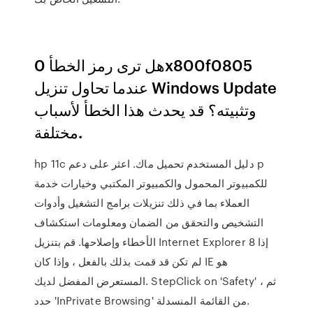
هل ترى رمز الخطأ 0x800f0805
عندما تحاول تنزيل Windows Update
وتثبيته؟ قد يحدث هذا الخطأ لأسباب
مختلفة.
hp 11c دليل المستخدم تحميل ماك. اعثر على دعم p
للكمبيوتر المحمول والكمبيوتر المكتبي وخيارات خدمة
العملاء بما في ذلك تنزيلات برامج التشغيل وأدوات
التشخيص والتحقق من الضمان ومعلومات استكشاف
الأخطاء وإصلاحها. قم بتنزيل Internet Explorer 8 إذا
لم تكن قد قمت بذلك بالفعل ، وإذا كان IE هو
المستعرض المفضل لديك. StepClick on 'Safety' ، ثم
حدد 'InPrivate Browsing' من القائمة المنسدلة.