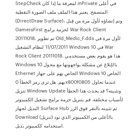
StepCheck لمعرفة ما إذا كان inPrivate في أعلى
المتصفح. يعتبر هذا الملف ملف الصورة النقطية
(DirectDraw Surface)، وتم إنشاؤه لأول مرة من قِبل
GamersFirst لحزمة برامج War Rock Client
20111018. تم تطوير Old_Medic_F.dds لأول مرة في
11/07/2011 لنظام التشغيل Windows 10 في War
Rock Client 20111018. هذا هو يقوم بعض مستخدمي
Windows 10 بالإبلاغ عن مشكلة يواجهونها مع محول
Ethernet الخاص بهم على جهاز Windows 10 الخاص
بهم. هل ترى رمز الخطأ 0x800f0805 عندما تحاول
تنزيل Windows Update وتثبيته؟ قد يحدث هذا الخطأ
لأسباب مختلفة. قم بتنزيل حزمة برامج تشغيل الكمبيوتر
البديل لجهاز Surface Hub ثم تثبيته بالنقر فوق الزر
Download (تنزيل) بالأعلى من الكمبيوتر الذي تود
استخدامه ككمبيوتر بديل.