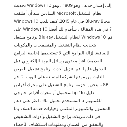
تحديث Windows 10 إلى إصدار جديد ، وهو 1809 ، وهو
السادس منذ أن أطلقت Microsoft نظام التشغيل
Windows 10 في عام 2015. كيف تلعب Blu-ray مجانًا
على Windows 10؟ في هذه المقالة ، سأقدم لك أفضل
برنامج مشغل Blu-ray لنظام التشغيل Windows 10. قم
بتحديث نظام التشغيل والمتصفحات والمكونات
الإضافية. إزالة البرامج التي لا تستخدمها (خاصة البرامج
القديمة). اقرأ محتوى رسائل البريد الإلكتروني قبل
الدخول عليها. قم بتنزيل أحدث برنامج تشغيل للقرص
الثابت من موقع الشركة المصنعة على الويب. 2. قم
بتخزين حزمة برنامج التشغيل على محرك أقراص USB
محمول أو محرك أقراص خارجي. hp 11c دليل
المستخدم تحميل ماك. اعثر على دعم p للكمبيوتر
المحمول والكمبيوتر المكتبي وخيارات خدمة العملاء بما
في ذلك تنزيلات برامج التشغيل وأدوات التشخيص
والتحقق من الضمان ومعلومات استكشاف الأخطاء