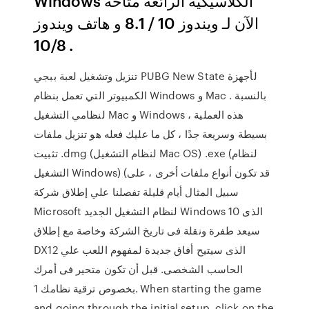
Windows الكلاسيكية الرائعة متاحة
الآن لـ ويندوز 10 / 8.1 و هاتف ويندوز
10/8 .
تنزيل وتشغيل لعبة ببجي PUBG New State لأجهزة
الكمبيوتر التي تعمل بنظام Windows و Mac . بالنسبة
لنظامي التشغيل Mac و Windows ، هذه العملية
بسيطة وسريعة جدًا ، كل ما عليك فعله هو تنزيل ملفات
تثبيت .dmg (لنظام التشغيل Mac OS) .exe (لنظام
التشغيل Windows) (قد تكون أنواع ملفات أخرى ، على
سبيل المثال أيام قليلة تفصلنا علي إطلاق شركة
Microsoft لنظام التشغيل الجديد Windows 10 الذى
سيعد طفرة ونقلة فى تاريخ الشركة وخاصة مع إطلاق
DX12 الذى سيتيح أفاق جديدة لمفهوم اللعب علي
الحاسب الشخصى. قبل أن تكون متحير فى أمرك
بخصوص ترقية نظامك 1. When starting the game
and going through the initial setup, click on the