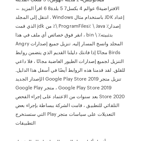
الافتراضية6 عوالم 4 بكسل7 5 بلدة8 6 اقرأ المزيد ←
إعداد JDK باستخدام مثال Windows . انتقل إلى المجلد
إصدار٪ ProgramFiles٪ \ Java \٪ من jdk الذي قمت
بتثبيته٪ \ bin ، انقر فوق خصائص أي ملف في هذا
المجلد وانسخ المسار إليه. تنزيل جميع إصدارات Angry
Birds مجانًا إذا فاتتك دليلنا القديم الذي يتضمن روابط
التنزيل لجميع إصدارات الطيور الغاضبة مجانًا ، فلا داعي
للقلق. لقد قدمنا هذه الروابط أيضًا في أسفل هذا الدليل.
تنزيل متجر Google Play Store 2019 الإصدار الجديد
Google Play Store 2019 ، متجر Google Play
Store 2020 بعد سنوات من الاعتماد على إجراء الفحص
التلقائي للتطبيق ، قامت الشركة ببساطة بإجراء بعض
التعديلات على سياسات متجر Play التي ستستخرج
التطبيقات