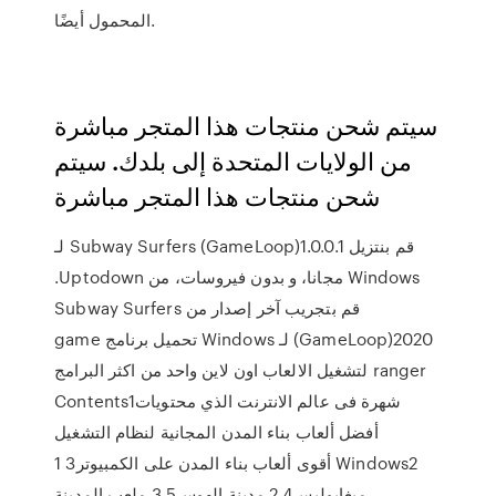
المحمول أيضًا.
سيتم شحن منتجات هذا المتجر مباشرة
من الولايات المتحدة إلى بلدك. سيتم
شحن منتجات هذا المتجر مباشرة
‫قم بنتزيل Subway Surfers (GameLoop)1.0.0.1 لـ
Windows مجانا، و بدون فيروسات، من Uptodown.
قم بتجريب آخر إصدار من Subway Surfers
(GameLoop)2020 لـ Windows تحميل برنامج game
ranger لتشغيل الالعاب اون لاين واحد من اكثر البرامج
شهرة فى عالم الانترنت الذي محتوياتContents1
أفضل ألعاب بناء المدن المجانية لنظام التشغيل
Windows2 أقوى ألعاب بناء المدن على الكمبيوتر3 1
ميغابوليس4 2 مدينة الهوس5 3 ملعب المدينة