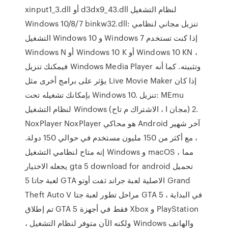
xinput1_3.dll أو d3dx9_43.dll لنظام التشغيل
Windows 10/8/7 binkw32.dll: تنزيل مجاني لنظامي
التشغيل Windows 10 و Windows 7 إذا كنت تستخدم
Windows N أو Windows 10 K أو Windows 10 KN ،
فيمكنك تنزيل Windows Media Player وتثبيته. كما أنه
يؤثر على برامج أخرى مثل Live Movie Maker إذا كان
بإمكانك تشغيله تحت Windows 10. تنزيل: MEmu
لنظام التشغيل Windows (مجان ا ، الاشتراك م تاح) 2.
NoxPlayer NoxPlayer هو محاكي Android آخر شهير
، مع أكثر من 150 مليون مستخدم في حوالي 150 دولة.
إنه متاح لنظامي التشغيل Windows و macOS ، مما
يجعله الاختيار gta 5 download for android تحميل
لعبة جاتا 5 GTA الاصلية لعبة جراند ثفت أوتو Grand
Theft Auto V مراحل تطور لعبة جتا GTA 5 في البداية ،
تم إطلاق GTA 5 فقط في أجهزة Xbox و PlayStation
، ولكنه الآن متوفر لنظام التشغيل Windows والهاتف