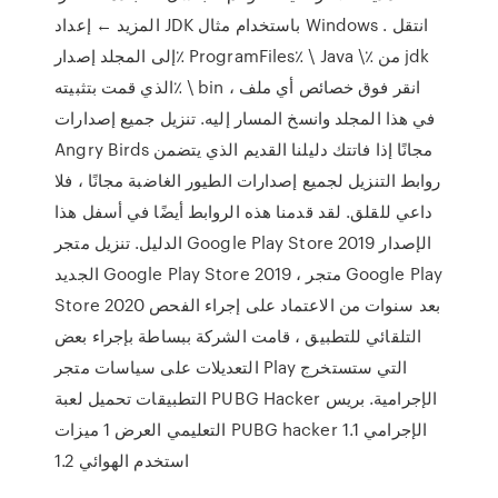
المزيد ← إعداد JDK باستخدام مثال Windows . انتقل
إلى المجلد إصدار٪ ProgramFiles٪ \ Java \٪ من jdk
الذي قمت بتثبيته٪ \ bin ، انقر فوق خصائص أي ملف
في هذا المجلد وانسخ المسار إليه. تنزيل جميع إصدارات
Angry Birds مجانًا إذا فاتتك دليلنا القديم الذي يتضمن
روابط التنزيل لجميع إصدارات الطيور الغاضبة مجانًا ، فلا
داعي للقلق. لقد قدمنا هذه الروابط أيضًا في أسفل هذا
الدليل. تنزيل متجر Google Play Store 2019 الإصدار
الجديد Google Play Store 2019 ، متجر Google Play
Store 2020 بعد سنوات من الاعتماد على إجراء الفحص
التلقائي للتطبيق ، قامت الشركة ببساطة بإجراء بعض
التعديلات على سياسات متجر Play التي ستستخرج
التطبيقات تحميل لعبة PUBG Hacker الإجرامية. بريس
التعليمي العرض 1 ميزات PUBG hacker الإجرامي 1.1
استخدم الهوائي 1.2