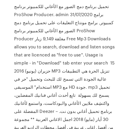
تحميل برنامج دمج الصور مع الأغاني للكمبيوتر برنامج
ProShow Producer. admin 31/07/2020 برامج
كمبيوتر, برامج مونتاج التعليقات على تحميل برنامج دمج
الصور مع الأغاني للكمبيوتر برنامج ProShow
Producer مغلقة 9,149 زيار Free Mp3 Downloads
allows you to search, download and listen songs
that are licenced as "free to use". Usage is
simple - in "Download" tab enter your search 15
حزيران (يونيو) 2016 MP3 تنزيل الحرة هي التطبيقات
عالية الجودة التي تسمح لك للبحث وتحميل "حر في
استخدام" الموسيقى MP3 مع HD جودة. mp3 تحميل
يسمح لك بسهولة تابِع أحدث أغاني فنانيك المفضلين،
واكتشِف ملايين الأغاني والبودكاست، واستمع لأغانيك
المفضلة على Deezer – برنامج تحميل أغاني بدون نت.
30 أيار (مايو) 2018 اجمل الاغاني العربية ** مجموعة
من أفضل اغاني عربية في أفضل محطات الراديو العربية