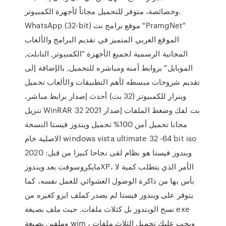
وخصائصة، متوفر للتحميل مجاناً لأجهزة الكمبيوتر.
WhatsApp (32-bit) موقع برامج نت "PramgNet"
الموقع العربي المتميز في تقديم البرامج والألعاب
المجانية الرسمية لجميع الأجهزة "الكمبيوتر, التابلت,
الموبايل" بروابط أمنه ومباشره للتحميل, بالإضافة إلى
تقديم شروحات مبسطه لأهم التطبيقات والألعاب تحميل
وينرار للكمبيوتر (32 بت) أحدث إصدار برابط مباشر،
تنزيل WinRAR 32 بت لفك وضغط الملفات إصدار 2021
مجانا تحميل أمن 100% تحميل ويندوز فيستا النسخة
الاصلية خام windows vista ultimate 32 -64 bit iso
2020 :ويندوز فيستا هو نظام لقى نجاحا كبيرا من قبل
مايكروسوفت بعد ويندوزXP، الأمر الذي يتطلب كمية لا
بأس بها من ذاكرة الوصول العشوائي للعمل نفسه، كما
يتوفر على ويندوز فيستا لم يصدر كملف ايزو كغيره من
نسخ الويندوز بل كثلاث ملفات. حيث ملف بصيغة exe
وملفين بصيغة wim ، ويجب عليك تحميل الثلاث ملفات