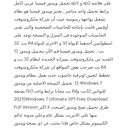
تحميل ويندوز فيستا عربي كامل sp3 و sp2 على فلاشة
برابط تحميل واحد مباشر , يعتبر ويندوز فيستا هو نظام
تشغيل بواجهة رسومية حيث أن شركة مايكروسوفت
أوفيس قامت بإنتاجه للحاسبات الشخصية والتى تعنى
الحاسبات الموجودة فى المنزل و النسخة توجد على
اسطوانتين أحدهما للنواة 32 و الاخرى للنواة 64 بت. 32
بت , تحميل ويندوز فيستا قم الآن بتحميل ويندوز 12
الجديد من مايكروسوفت بميزاته الجديدة لنظام 32 بت و
64 بت صرحت بعض المواقع ان شركة مايكروسوفت
تخطط لتعيين اوترقية حاسوب جديد يعمل بنظام ويندوز
12. تحميل النسخة الاصلية من ويندوز Windows 7
بصيغة ISO للنواتين 32بت و64 بت مجانا برابط واحد
2021||Windows 7 Ultimate SP1 Free Download
Full Version طرق تحميل نسخ ويندوز اصبحت لا اكثر
منها علي الانترنت بشكل عام وعلي مدونة عالم
الكمبيوتر بشكل خاص فإذا بحثت عن اي نسخة ويندوز