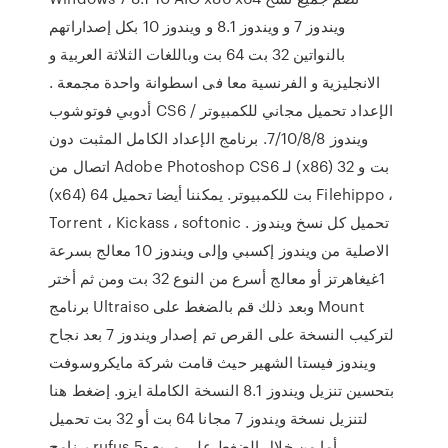
ويندوز 7 و ويندوز 8.1 و ويندوز 10 بكل إصداراتهم
بالنواتين 32 بت 64 بت وباللغات الثلاثة العربية و
الانجليزية و الفرنسية معا فى اسطوانة واحدة مجمعة .
أدوبي فوتوشوب CS6 الإعداد تحميل مجاني للكمبيوتر /
ويندوز 7/10/8/8. برنامج الإعداد الكامل المثبت دون
اتصال من Adobe Photoshop CS6 لـ (x86) 32 بت و
(x64) 64 بت للكمبيوتر. يمكننا أيضا تحميل Filehippo ،
Torrent ، Kickass ، softonic . تحميل كل نسخ ويندوز
الاصلية من ويندوز إكسبي وإلى ويندوز 10 معالج بسرعة
1غيغاهرتز أو معالج أسرع من النوع 32 بت ومن ثم أختر
برنامج Ultraiso وبعد ذلك قم بالضغط على Mount
لتركيب النسخة على القرص تم إصدار ويندوز 7 بعد نجاح
ويندوز فيستا الشهير حيث قامت شركة مايكروسوفت
بتحسين تنزيل ويندوز 8.1 النسخة الكاملة ايزو. إضغط هنا
لتنزيل نسخة ويندوز 7 مجانا 64 بت أو 32 بت تحميل
برنامج rufus 5- أما من خلال الضغط على مربع