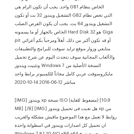
واحد. يجب أن تكون الرام هي GB1 الخاص بنظام
التشغيل ويندوز 32 بت أو تكون GB2 التي تخص نظام
التشغيل ويندوز 64 بت. يجب أن يكون القرص الصلب
الخاص بالجهاز أو ما يسمونه Hard Disk هو 32 Giga
pit أو قد تكون أكبر من ذلك. أهلاً ومرحباً بكم أعزائي
متابعي وزوار موقع ترايد سوفت للبرامج والتطبيقات
والألعاب المجانية سوف نتحدث اليوم عن شرح تحميل
وتثبيت ويندوز Windows 7 النسخة الأصلية من
مايكروسوفت عربي كامل مجاناً للكمبيوتر برابط واحد
مباشر 12-06-2016 14-10-2020
[IMG] ويندوز xp نسخة ISO (مضغوط للغاية) [10.9
MB] [/B] [IMG] هل تعبت فى تحميل ويندوز xp من
روابط لا تعمل مع هذا الموضوع مافيش مشكلة والغريب
ان تحميل كل اصدارات ويندوز في اسطوانة واحدة
Windows 7 8.1 10 AIO x86 x64 تضم جميع نسخ