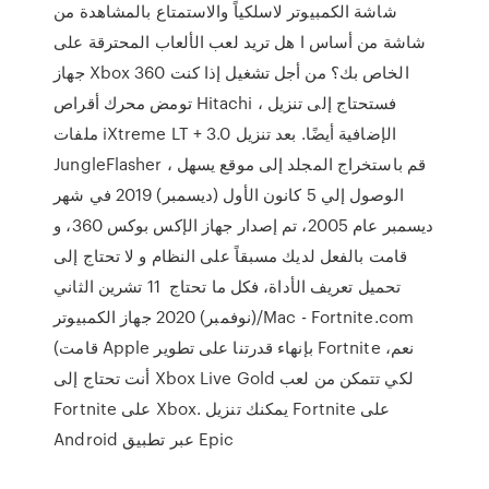
شاشة الكمبيوتر لاسلكياً والاستمتاع بالمشاهدة من
شاشة من أساس ا هل تريد لعب الألعاب المحترقة على
جهاز Xbox 360 الخاص بك؟ من أجل تشغيل إذا كنت
تومض محرك أقراص Hitachi ، فستحتاج إلى تنزيل
ملفات iXtreme LT + 3.0 الإضافية أيضًا. بعد تنزيل
JungleFlasher ، قم باستخراج المجلد إلى موقع يسهل
الوصول إلي 5 كانون الأول (ديسمبر) 2019 في شهر
ديسمبر عام 2005، تم إصدار جهاز الإكس بوكس 360، و
قامت بالفعل لديك مسبقاً على النظام و لا تحتاج إلى
تحميل تعريف الأداة، فكل ما تحتاج 11 تشرين الثاني
(نوفمبر) 2020 جهاز الكمبيوتر/Mac - Fortnite.com
(قامت Apple بإنهاء قدرتنا على تطوير Fortnite نعم،
أنت تحتاج إلى Xbox Live Gold لكي تتمكن من لعب
Fortnite على Xbox. يمكنك تنزيل Fortnite على
Android عبر تطبيق Epic