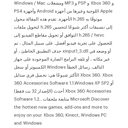
Windows / Mac ومشغلات MP3 و PSP و Xbox 360 و
PS4 وأجهزة Android اللوحية وغيرها من أجهزة Apple
الأجهزة. تقدم هذه المقالة محول h.265 موثوقًا به
لتحويل ملفات h.265 إلى تنسيقات أكثر شيوعًا لتحسين
التوافق أو تحويل مقاطع الفيديو إلى h.265 / hevc
للحصول على تجربة فيديو أفضل. على سبيل المثال ، تم
حذف التطبيق الخاطئ ، أو xinput1_3.dll أو وضعه في
غير مكانه ، أو تلفه البرامج الضارة الموجودة على جهاز
الكمبيوتر أو سجل Windows التالف. رسائل الخطأ
الأكثر شيوعًا هي: تحميل فري ستايل Xbox 360. Xbox
360 Accessories Software 1.1.Windows XP SP2 أو
أحدث (الإصدار 32 بت فقط) Xbox 360 Accessories
Software 1.2.. متابعة ملحقات Microsoft Discover
the hottest new games, add-ons and more to
enjoy on your Xbox 360, Kinect, Windows PC
and Windows