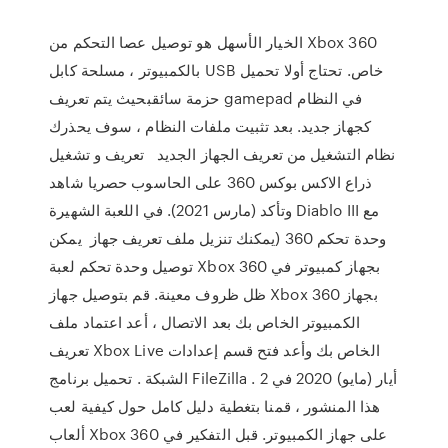
الخيار الأسهل هو توصيل عصا التحكم من Xbox 360
بالكمبيوتر ، مسلحة كابل USB خاص. تحتاج أولا تحميل
حزمة سائقبحيث يتم تعريف gamepad في النظام
كجهاز جديد. بعد تثبيت ملفات النظام ، سوف يحذرك
نظام التشغيل من تعريف الجهاز الجديد تعريف و تشغيل
ذراع الاكس بوكس 360 على الحاسوب حصريا شاهد
وتأكد (مارس 2021). في اللعبة الشهيرة Diablo III مع
وحدة تحكم 360 (يمكنك تنزيل ملف تعريف جهاز يمكن
توصيل وحدة تحكم لعبة Xbox 360 بجهاز كمبيوتر في
ظل ظروف معينة. قم بتوصيل جهاز Xbox 360 بجهاز
الكمبيوتر الخاص بك بعد الاتصال ، أعد اعتماد ملف
تعريف Xbox Live الخاص بك وأعد فتح قسم إعدادات
الشبكة . تحميل برنامج FileZilla . 2 أيار (مايو) 2020 في
هذا المنشور ، قمنا بتغطية دليل كامل حول كيفية لعب
ألعاب Xbox 360 على جهاز الكمبيوتر. قبل التفكير في