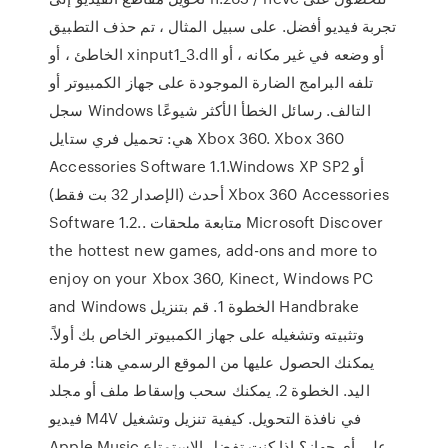
تجربة فيديو أفضل. على سبيل المثال ، تم حذف التطبيق
الخاطئ ، أو xinput1_3.dll أو وضعه في غير مكانه ، أو
تلفه البرامج الضارة الموجودة على جهاز الكمبيوتر أو
سجل Windows التالف. رسائل الخطأ الأكثر شيوعًا
هي: تحميل فري ستايل Xbox 360. Xbox 360
Accessories Software 1.1.Windows XP SP2 أو
أحدث (الإصدار 32 بت فقط) Xbox 360 Accessories
Software 1.2.. متابعة ملحقات Microsoft Discover
the hottest new games, add-ons and more to
enjoy on your Xbox 360, Kinect, Windows PC
and Windows الخطوة 1. قم بتنزيل Handbrake
وتثبيته وتشغيله على جهاز الكمبيوتر الخاص بك أولاً.
يمكنك الحصول عليها من الموقع الرسمي هنا: فرملة
اليد. الخطوة 2. يمكنك سحب وإسقاط ملف أو مجلد
فيديو M4V في نافذة التحويل. كيفية تنزيل وتشغيل
Apple Music على أي جهاز؟ إذا كنت تفضل الاستمتاع