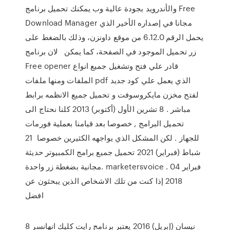
والأندرويد بجودة عالية وب يمكنك تحميل برنامج Free
Download Manager مجانا في إصداره الأخير الذي
يحمل الرقم 6.12.0 من موقع داونزن، وذلك بالضغط على
زر تحميل الموجود في الصفحة، كما يمكن لان برنامج
Free opener قادر علي فتح وتشغيل جميع انواع
الملفات ومنها ملفات pdf الذي يعمل علي كود جديد
لفتح مخزن مايكروسوفت و تحميل جميع الانظمه برابط
مباشر . 8 تشرين الأول (أكتوبر) 2013 كلنا نحتاج الى
تحميل البرامج , خصوصا بعد قيامنا بعملية فورمات
للجهاز . لكن المشكل الذي يواجهه الكثيرين خصوصا 21
شباط (فبراير) 2021 تحميل جميع برامج الكمبيوتر حديثة
مجانية بضغطة زر واحدة. marketersvoice . 04 فبراير
2018 إذا كنت من تلك الاشخاص الذين يبحثون عن
افضل
8 نيسان (إبريل) 2016 يعتبر برنامج رايت كليك انهانسر