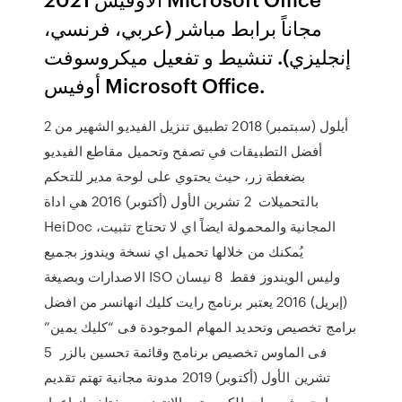
مجاناً برابط مباشر (عربي، فرنسي،
إنجليزي). تنشيط و تفعيل ميكروسوفت
أوفيس Microsoft Office.
2 أيلول (سبتمبر) 2018 تطبيق تنزيل الفيديو الشهير من
أفضل التطبيقات في تصفح وتحميل مقاطع الفيديو
بضغطة زر، حيث يحتوي على لوحة مدير للتحكم
بالتحميلات 2 تشرين الأول (أكتوبر) 2016 هي اداة
HeiDoc المجانية والمحمولة ايضاً اي لا تحتاج تثبيت،
يُمكنك من خلالها تحميل اي نسخة ويندوز بجميع
الاصدارات وبصيغة ISO وليس الويندوز فقط 8 نيسان
(إبريل) 2016 يعتبر برنامج رايت كليك انهانسر من افضل
برامج تخصيص وتحديد المهام الموجودة فى “كليك يمين”
فى الماوس تخصيص برنامج وقائمة تحسين بالزر 5
تشرين الأول (أكتوبر) 2019 مدونة مجانية تهتم تقديم
برامج وشروحات الكمبيوتر والانترنت بمختلف انواعها،