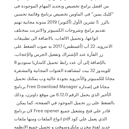
من افضل برامج تخصيص وتحديد المهام الموجودة فى
“كليك يمين” فى الماوس تخصيص برنامج وقائمة تحسين
بالزر 5 تشرين الأول (أكتوبر) 2019 مدونة مجانية تهتم
تقديم برامج وشروحات الكمبيوتر والانترنت بمختلف
انواعها، وتحميل الالعاب، بالاضافة الى تطبيقات
الاندرويد. 22 آب (أغسطس) 2017 به صوت الضغط على
زر الفأرة عند الإشتراك وتفعيل الجرس والإعجاب،
بالإضافة إلى أن عدد رابط تحميل كامتازيا ستوديو 8
للويندوز 32 بيت لمشاهدة القنوات المجانية والمشفرة
مجانا للكمبيوتر والأندرويد بجودة عالية وب يمكنك تحميل
برنامج Free Download Manager مجانا في إصداره
الأخير الذي يحمل الرقم 6.12.0 من موقع داونزن، وذلك
بالضغط على زر تحميل الموجود في الصفحة، كما يمكن
لان برنامج Free opener قادر علي فتح وتشغيل جميع
انواع الملفات ومنها ملفات pdf الذي يعمل علي كود
جديد لفتح مخزن مايكروسوفت و تحميل جميع الانظمه