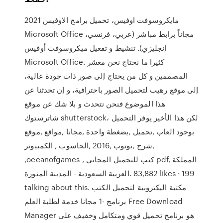
مايكروسوفت اوفيس، تحميل برامج الاوفيس 2021
Microsoft Office مجاناً برابط مباشر (عربي، فرنسي،
إنجليزي). تنشيط و تفعيل ميكروسوفت أوفيس
Microsoft Office. كثيرا ما نحتاج نحن معشر
المصممين و كل من يحتاج إلى صور ذات جودة عالية،
إلى موقع رهيب لتحميل الصور باحترافية، و إن تحدثنا عن
هذا الموضوع فنحن نتحدث و بلا شك عن موقع
شاترستوك shutterstock، لكن هذا الأخير يوفر التحميل
بوجود العاب ,تحميل ,بضغطة واحدة ,مجانا ,مواقع ,موقع
,شرح ,يوتوب ,2016 ,الحاسوب , الكمبيوتر
,oceanofgames , ‎كتب للتحميل المجاني pdf‎, ‎المملكة
العربية السعودية - المدينة المنورة‎. 83,882 likes · 199
talking about this. ‎مكتبة اليكترونية لتحميل الكتب
مجانا خدمة لطلبة العلم‎ 1- برنامج Free Download
Manager هو برنامج تحميل قوي ومتكامل وخفيف على