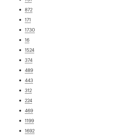
872
171
1730
16
1524
374
489
443
312
224
469
1199
1692