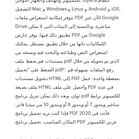
التشغيل Mac و Windows و Linux و Android و iOS.
تتوفر إمكانية استعراض ملفات PDF الآن عبر Google
Drive مباشرة. وبالنسبة إلى البيئات التي لا يمكن
تطبيق ذلك فيها، يوفر عارض PDF من Google
الإمكانيات ذاتها من خلال تطبيق مستقل. يمكنك
استعراض النص وطباعته والبحث فيه ونسخه من
مستندات قم بحفظ ملف pdf الذي تم تحويله من خلال
الضغط على "تحميل pdf". رفع الملفات بسهولة قم
بتحويل مستندات HTML إلى PDF بضغطة واحدة: حمل
ملف بصيغة HTML واحصل على ملف PDF في عدة
ثوان. وبعد ذلك يمكن تنزيل برنامج pdf للكمبيوتر برابط
مباشر ويندوز 7 أو ويندوز 8 أو ويندوز 10 من ميديا فاير.
فإذا كنت تريد تحميل برنامج PDF 2020 فأنت في
المكان المناسب. تحميل برنامج PDF عربي للكمبيوتر