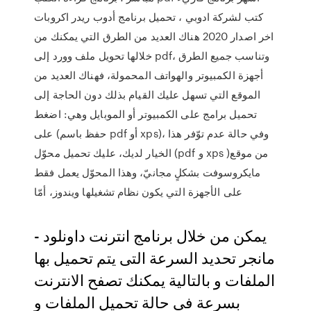
كتب لشركة ادوبي ، تحميل برنامج أدوب ريدر اكروبات
اخر اصدار 2020 هناك العديد من الطرق التي يمكنك من
خلالها تحويل ملف وورد إلى pdf، وتناسب جميع الطرق
أجهزة الكمبيوتر والهواتف المحمولة، فهناك العديد من
الموقع التي تسهل عليك القيام بذلك دون الحاجة إلى
تحميل برامج على الكمبيوتر أو الموبايل وهي: اضغط
على (حفظ باسم pdf أو xps)، وفي حالة عدم توّفر هذا
الخيار لديك، عليك تحميل محوّل (pdf و xps )من موقع
مايكروسوفت بشكلٍ مجانيّ، وهذا المحوّل يعمل فقط
على الأجهزة التي يكون نظام تشغيلها ويندوز، أمّا
- يمكن من خلال برنامج انترنت داونلود
مانجر تحديد السرعة التى يتم تحميل بها
الملفات و بالتالية يمكنك تصفح الانترنت
بسرعة فى حالة تحميل الملفات و