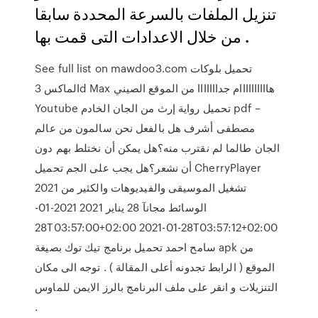
تنزيل الملفات بالسرعة المحددة سابقا
من خلال الاعدادات التى قمت بها .
See full list on mawdoo3.com تحميل بلوكات
الماكس 3d Max هاااااااااام جدااااااا من الموقع الصيني
Youtube تحميل رواية إرث من الجان الخادم pdf –
مصطفى أشرف هل بالفعل نحن سالمون من عالم
الجان طالما لم نقترب منه؟هل يمكن أن نختلط بهم دون
أن نشعر؟هل يجب على الجم تحميل CherryPlayer
2021 تشغيل الموسيقى والفيديوهات والكثير من
الوسائط مجانآ 28 يناير 2021 2021-01-
28T03:57:00+02:00 2021-01-28T03:57:12+02:00
سامح احمد تحميل برنامج تيك توك بصيغة apk من
الموقع ( الرابط تجدونه أعلى المقالة ) . توجه الى مكان
التنزيلات و انقر على ملف البرنامج بالرز الايمن للماوس
.