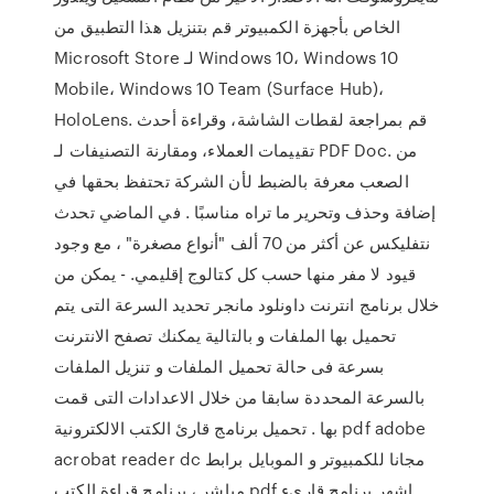
الخاص بأجهزة الكمبيوتر قم بتنزيل هذا التطبيق من
Microsoft Store لـ Windows 10، Windows 10
Mobile، Windows 10 Team (Surface Hub)،
HoloLens. قم بمراجعة لقطات الشاشة، وقراءة أحدث
تقييمات العملاء، ومقارنة التصنيفات لـ PDF Doc. من
الصعب معرفة بالضبط لأن الشركة تحتفظ بحقها في
إضافة وحذف وتحرير ما تراه مناسبًا . في الماضي تحدث
نتفليكس عن أكثر من 70 ألف "أنواع مصغرة" ، مع وجود
قيود لا مفر منها حسب كل كتالوج إقليمي. - يمكن من
خلال برنامج انترنت داونلود مانجر تحديد السرعة التى يتم
تحميل بها الملفات و بالتالية يمكنك تصفح الانترنت
بسرعة فى حالة تحميل الملفات و تنزيل الملفات
بالسرعة المحددة سابقا من خلال الاعدادات التى قمت
بها . تحميل برنامج قارئ الكتب الالكترونية pdf adobe
acrobat reader dc مجانا للكمبيوتر و الموبايل برابط
مباشر ، برنامج قراءة الكتب pdf اشهر برنامج قاريء