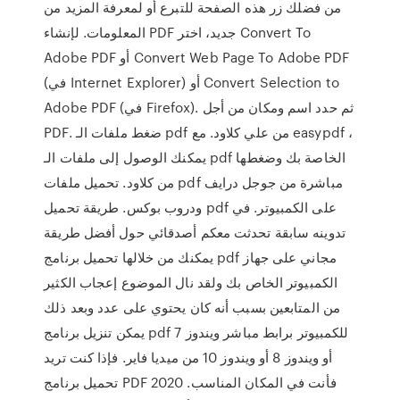
من فضلك زر هذه الصفحة للتبرع أو لمعرفة المزيد من
المعلومات. لإنشاء PDF جديد، اختر Convert To
Adobe PDF أو Convert Web Page To Adobe PDF
(في Internet Explorer) أو Convert Selection to
Adobe PDF (في Firefox). ثم حدد اسم ومكان من أجل
PDF. ضغط ملفات الـ pdf من علي كلاود. مع easypdf ،
يمكنك الوصول إلى ملفات الـ pdf الخاصة بك وضغطها
من كلاود. تحميل ملفات pdf مباشرة من جوجل درايف
ودروب بوكس. طريقة تحميل pdf على الكمبيوتر. في
تدوينه سابقة تحدثت معكم أصدقائي حول أفضل طريقة
يمكنك من خلالها تحميل برنامج pdf مجاني على جهاز
الكمبيوتر الخاص بك ولقد نال الموضوع إعجاب الكثير
من المتابعين بسبب أنه كان يحتوي على عدد وبعد ذلك
يمكن تنزيل برنامج pdf للكمبيوتر برابط مباشر ويندوز 7
أو ويندوز 8 أو ويندوز 10 من ميديا فاير. فإذا كنت تريد
تحميل برنامج PDF 2020 فأنت في المكان المناسب.