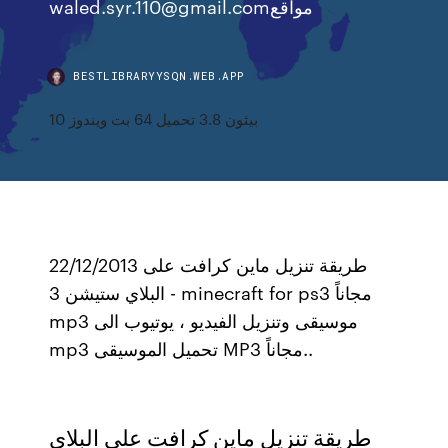
waled.syr.110@gmail.comمواقع
BESTLIBRARYYSQN.WEB.APP
بيثون 3.8 تحميل 64 بت ويندوز 10
22/12/2013 طريقة تنزيل ماين كرافت على
البلاي ستيشن 3 - minecraft for ps3 مجاناً
mp3 موسيقى وتنزيل الفيديو ، يوتيوب الى
mp3 تحميل الموسيقى MP3 مجاناً..
طريقة تنزيل ماين كرافت على البلاي