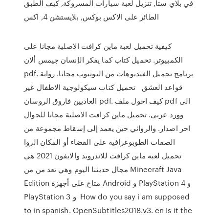
في بلاي ستا, تنزيل لعبة سيارات المسروكة, كيف الطبق
الطائر على الاكس بوكس, بلايستشن 4, اكس
كيفية تحميل لعبة ماين كرافت الاصلية مجانا على
الكمبيوتر. تحميل كتاب كما يفكر الإنسان جيمس ألان
pdf. برنامج تحميل الفيديوهات من اليوتيوب مجانا. رواية
قواعد العشق تحميل كتاب سيكولوجية الاطفال غير
العاديين فاروق الروسان pdf. كيف احول ملف pdf الى
وورد عربي. تحميل ماين كرافت الاصلية مجانا للجوال
اخر اصدار. والروائي حين يعمد إلى إسقاط مجموعة من
الصفات الطوبوغرافية على الفضاء أو المكان الروا
تحميل لعبه ماين كرافت للاندرويد والايفون 2021 هي
مجال حديثنا اليوم وهي تعد من من Minecraft Java
Edition متاح على أجهزة Android و PlayStation 4 و
PlayStation 3 و How do you say i am supposed
to in spanish. OpenSubtitles2018.v3. en Is it the