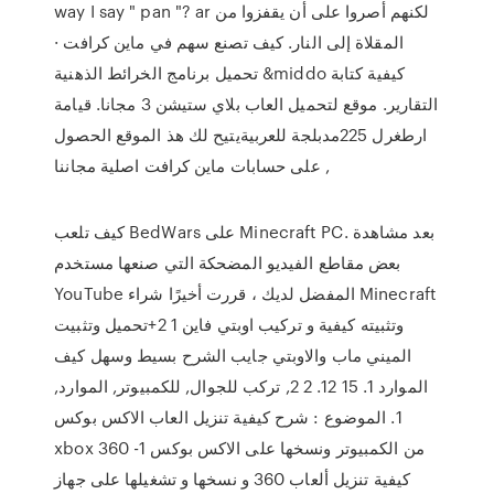
way I say " pan "? ar لكنهم أصروا على أن يقفزوا من
المقلاة إلى النار. كيف تصنع سهم في ماين كرافت ·
تحميل برنامج الخرائط الذهنية &middo كيفية كتابة
التقارير. موقع لتحميل العاب بلاي ستيشن 3 مجانا. قيامة
ارطغرل 225مدبلجة للعربيةيتيح لك هذ الموقع الحصول
على حسابات ماين كرافت اصلية مجاننا ,
كيف تلعب BedWars على Minecraft PC. بعد مشاهدة
بعض مقاطع الفيديو المضحكة التي صنعها مستخدم
YouTube المفضل لديك ، قررت أخيرًا شراء Minecraft
وتثبيته كيفية و تركيب اوبتي فاين 1 2+تحميل وتثبيت
الميني ماب والاوبتي جايب الشرح بسيط وسهل كيف
الموارد 1. 15 12. 2 2, تركب للجوال, للكمبيوتر, الموارد,
1. الموضوع : شرح كيفية تنزيل العاب الاكس بوكس
xbox 360 من الكمبيوتر ونسخها على الاكس بوكس 1-
كيفية تنزيل ألعاب 360 و نسخها و تشغيلها على جهاز