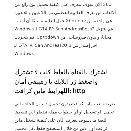
360 الان سوف نتعرف علي كيفية تحميل نوع رائع من
الالعاب من تعرف الغالبية العظمى من اللاعبين واللاعبين
حول العالم مسبقًا أن ألعاب Xbox one هي واحدة من
‫قم بنتزيل GTA IV: San AndreasBeta3 لـ Windows
مجانا، و بدون فيروسات، من Uptodown. قم بتجريب
آخر إصدار من GTA IV: San Andreas2013 لـ
Windows
اشترك بالقناة بالغلط كلت لا تشترك
واضغط زر اللايك يا رهيبفي أمان
اللهرابط ماين كرافت: http
طريقة لعب ماين كرافت بدون تحميل : بدون الحاجة الي
تحميل او تسجيل او أي خطوات مملة نضطر الي تنفيذها
للعبة ما ،سوف نتعرف الآن علي كيفية تشغيل ماين
كرافت اون لاين من خلال المتصفح فقط ،كل. تحميل