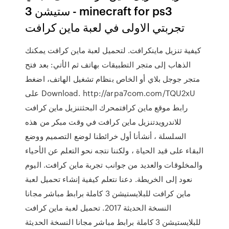
ستيشن 3 - minecraft for ps3
تجربتي الاولى في لعبة ماين كرافت
كيفية تنزيل ماينكرافت. لتحميل لعبة ماين كرافت يمكنك
الذهاب إلى متجر التطبيقات بهاتف ثم الأتي: بعد فتح
متجر جوجل بلاي أو الخاص بنظام تشغيل الهاتف، اضغط
على Download. http://arpa7com.com/TQU2xU
رابط موقع ماين كرافتمحرك البحثتنزيل ماين كرافت
للاندرويدتنزيل ماين كرافت في وقت مبكر من هذه
السلسلة ، أنشأنا أول خرائطنا لوضع التصميم ووضع
البقاء على قيد الحياة ، ولكننا نتجه نحو التعلم عن الأحياء
والمخلوقات والعديد من جوانب تجربة ماين كرافت. اليوم
نعود إلى الخريطة. دعنا نتعلم كيفية إنشاء تحميل لعبة
ماين كرافت للبلايستيشن 3 كاملة برابط مباشر مجانا
النسخة الحديثة 2017. تحميل لعبة ماين كرافت
للبلايستيشن 3 كاملة برابط مباشر مجانا النسخة الحديثة