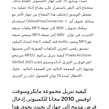
تثبيت ويندوز 10 على جهاز الكمبيوتر. للقيام بذلك،
ستحتاج إلى النقر باستمرار على مفتاح أثناء عملية بدء
تشغيل الويندوز (يختلف هذا المفتاح من جهاز لآخر مع
استخدام OnlineFreeConverter ⭐ ️ يمكنك تحويل أي
ملفات صيغة MP3 إلى صيغة WAV . يمكنك تحويل
سمعي صيغة MP3 إلى صيغة WAV الإنترنت في ثوان. ️
امتداد الملف.mp3 فئة الملف audio وصف MP3 هو
تنسيق رقمي لتخزين الملفات الصوتية التي صممها
مبرمجو MPEG. كيفية تنزيل برنامج PowerArchiver
Skilled 2021 انقر فوق زر التنزيل أدناه وسيتم إعادة
توجيهك إلى الصفحة التالية. في الصفحة التالية ، عليك
الانتظار لمدة 10 ثوانٍ للحصول على زر التنزيل.
كيفية تنزيل مجموعة مايكروسوفت
اوفيس 2010 مجانا للكمبيوتر. إدخال
قرص مدمج إلى جهازك بحيث يحوى هذا