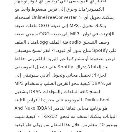
اختيار أي الموسيقى التي تريد من أي تيونز أو جهاز
الكمبيوتر/ماك وحرق إلى قرص مضغوط واحد. مع
استخدام OnlineFreeConverter ⭐ ️ يمكنك تحويل أي
ملفات صيغة OGG إلى صيغة MP3 . يمكنك تحويل
سمعي صيغة OGG إلى صيغة MP3 الإنترنت في ثوان. ️
امتداد الملف.ogg فئة الملف audio وصف التنسيق
متاح بدون أي قيود. 1- انقر لنسخ موسيقى Spotify على
قرص مضغوط أو مشاركتها عبر البريد الإلكتروني. حافظ
على تشغيل الموسيقى Spotify بعد إلغاء الاشتراك.
الجزء 4: تحميل مجاني وتحويل أغاني سبوتيفي إلى
MP3 كيفية محو القرص الصلب باستخدام DBAN. قم
بتشغيل DBAN لمسح كافة الملفات والمجلدات
الموجودة على محرك الأقراص الثابتة. Darik's Boot
And Nuke (DBAN) هو برنامج مجاني تمامًا لتدمير
البيانات يمكنك استخدامه لمحو 2021-3-1 · كيفية تثبيت
ويندوز 10. تتعلم من خلال هذا المقال من ويكي هاو كيفية