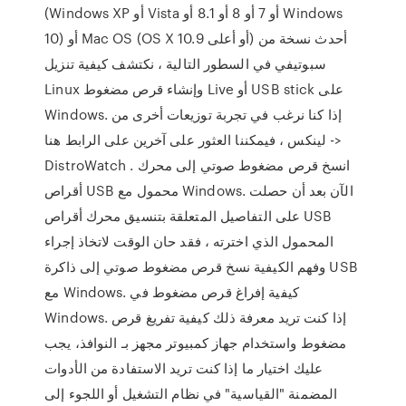
(Windows XP أو Vista أو 7 أو 8 أو 8.1 أو Windows
10) أو Mac OS (OS X 10.9 أو أعلى) أحدث نسخة من
سبوتيفي في السطور التالية ، نكتشف كيفية تنزيل
Linux وإنشاء قرص مضغوط Live أو USB stick على
Windows. إذا كنا نرغب في تجربة توزيعات أخرى من
لينكس ، فيمكننا العثور على آخرين على الرابط هنا ->
DistroWatch . انسخ قرص مضغوط صوتي إلى محرك
أقراص USB محمول مع Windows. الآن بعد أن حصلت
على التفاصيل المتعلقة بتنسيق محرك أقراص USB
المحمول الذي اخترته ، فقد حان الوقت لاتخاذ إجراء
وفهم الكيفية نسخ قرص مضغوط صوتي إلى ذاكرة USB
مع Windows. كيفية إفراغ قرص مضغوط في
Windows. إذا كنت تريد معرفة ذلك كيفية تفريغ قرص
مضغوط واستخدام جهاز كمبيوتر مجهز بـ النوافذ، يجب
عليك اختيار ما إذا كنت تريد الاستفادة من الأدوات
المضمنة "القياسية" في نظام التشغيل أو اللجوء إلى