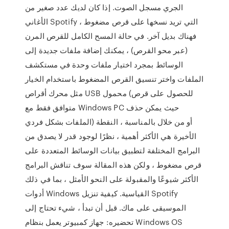
الجري مسجل الصوت. إذا كان لديك عدد صغير من
الأغاني Spotify التي تريد نسخها على قرص مضغوط ،
فهناك بديل آخر. في حالة المسح الكامل للقرص المرن
(عبر محو القرص) ، يمكنك إضافة ملفات جديدة إلى
الوسائط بمجرد اختيار ملفات وحدة في مستكشف
الملفات واختر تنسيق القرص المضغوط باستخدام الخيار
مثل محرك أقراص USB محمول (للحصول على قرص
متوافق فقط مع Windows PC حيث يمكن حذف
الملفات بشكل فردي) أو من خلال بالمناسبة ، النقطة
الأخيرة هي الأكثر أهمية ، نظرًا لوجود قدر لا يصدق من
البرامج المختلفة لتطبيق بيانات الوسائط المتعددة على
قرص مضغوط ، ولكن هذه المقالة سوف تناقش البرامج
الأكثر شيوعًا والمقبولة على النحو الأمثل ، بما في ذلك
أدوات Windows القياسية. كيفية تنزيل Spotify
الموسيقى على ماك. قبل أن تبدأ ، شيء تحتاج إلى
تحضيره: جهاز كمبيوتر يعمل بنظام Windows OS