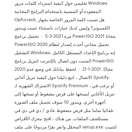
تعليمي حول كيفية استرداد كلمات مرور Windows
المفقودة أو المنسية باستخدام البرامج المجانية
Ophcrack. هل نسيت كلمة المرور الخاصة بجهاز
الكمبيوتر؟ وليس لديك خيارات باستثناء تثبيت ويندوز
مرة 2021-3-5 · تحميل برنامج PowerISO 2021 مجانا.
PowerISO 2020 تحميل مجاني أحدث إصدار لنظام
التشغيل Windows. إنه برنامج الإعداد المستقل الكامل
المثبت دون اتصال بالإنترنت لتنزيل برنامج PowerISO
2020 مجانًا. 2021-1-21 · لحفظ بياناتك في وضع عدم
الاتصال ، اتبع دليلنا حول كيفية تنزيل أغاني Spotify.
الاشتراك الشهرية لـ Spotify Premium ، أو ترغب في
تنزيل الأغاني لنسخها على قرص مضغوط أو نسخها إلى
أجهزة أخرى. ويندوز 10 سوف تحميل ملف الصورة
تلقائيا تماما مثل قرص مضغوط عادي / دي في دي في
مستكشف الملفات. من هناك ، افتح محرك الأقراص
المحمّل وانقر نقرًا مزدوجًا على ملف setup.exe لتثبيت