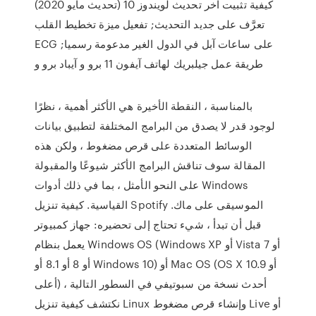
كيفية تثبيت اخر تحديث لويندوز 10 (تحديث مايو 2020)
تعرَّف على جديد التحديث; تفعيل ميزة تخطيط القلب
ECG على ساعات آبل في الدول الغير مدعومة رسميا;
طريقة عمل جيلبريك لهاتف آيفون 11 برو و آيباد برو و
بالمناسبة ، النقطة الأخيرة هي الأكثر أهمية ، نظرًا
لوجود قدر لا يصدق من البرامج المختلفة لتطبيق بيانات
الوسائط المتعددة على قرص مضغوط ، ولكن هذه
المقالة سوف تناقش البرامج الأكثر شيوعًا والمقبولة
على النحو الأمثل ، بما في ذلك أدوات Windows
القياسية. كيفية تنزيل Spotify الموسيقى على ماك.
قبل أن تبدأ ، شيء تحتاج إلى تحضيره: جهاز كمبيوتر
يعمل بنظام Windows OS (Windows XP أو Vista أو 7
أو 8 أو 8.1 أو Windows 10) أو Mac OS (OS X 10.9 أو
أعلى) أحدث نسخة من سبوتيفي في السطور التالية ،
نكتشف كيفية تنزيل Linux وإنشاء قرص مضغوط Live أو