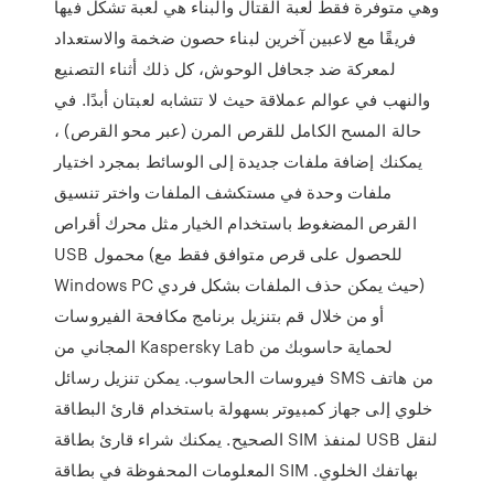
وهي متوفرة فقط لعبة القتال والبناء هي لعبة تشكِّل فيها
فريقًا مع لاعبين آخرين لبناء حصون ضخمة والاستعداد
لمعركة ضد جحافل الوحوش، كل ذلك أثناء التصنيع
والنهب في عوالم عملاقة حيث لا تتشابه لعبتان أبدًا. في
حالة المسح الكامل للقرص المرن (عبر محو القرص) ،
يمكنك إضافة ملفات جديدة إلى الوسائط بمجرد اختيار
ملفات وحدة في مستكشف الملفات واختر تنسيق
القرص المضغوط باستخدام الخيار مثل محرك أقراص
USB محمول (للحصول على قرص متوافق فقط مع
Windows PC حيث يمكن حذف الملفات بشكل فردي)
أو من خلال قم بتنزيل برنامج مكافحة الفيروسات
المجاني من Kaspersky Lab لحماية حاسوبك من
فيروسات الحاسوب. يمكن تنزيل رسائل SMS من هاتف
خلوي إلى جهاز كمبيوتر بسهولة باستخدام قارئ البطاقة
الصحيح. يمكنك شراء قارئ بطاقة SIM لمنفذ USB لنقل
المعلومات المحفوظة في بطاقة SIM بهاتفك الخلوي.