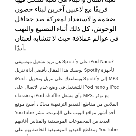
فريقًا مع لاعبين آخرين لبناء حصون
ضخمة والاستعداد لمعركة ضد جحافل
الوحوش، كل ذلك أثناء التصنيع والنهب
في عوالم عملاقة حيث لا تتشابه لعبتان
أبدًا.
هل تريد تشغيل موسيقى Spotify على iPod Nano؟
يوصيك هذا المقال بأفضل أداة تنزيل Spotify لأجهزة
iPod ، ويساعدك على تنزيل وتحويل Spotify إلى MP3
للتشغيل في وضع عدم الاتصال على iPod nano و iPod
classic و iPod shuffle وأي مشغل MP3. مع توفر
الملايين من مقاطع الفيديو الترفيهية مجانًا ، أصبح موقع
YouTube أحد أشهر مواقع الويب على الإنترنت. تنشر
العديد من المجموعات الموسيقية والفنانين أغانيهم
ومقاطع الفيديو الموسيقية الخاصة بهم على YouTube