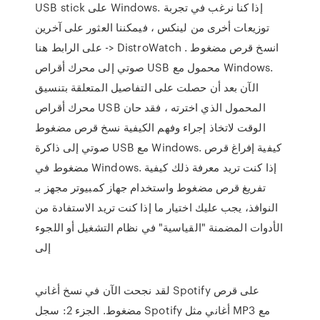
USB stick على Windows. إذا كنا نرغب في تجربة
توزيعات أخرى من لينكس ، فيمكننا العثور على آخرين
على الرابط هنا -> DistroWatch . انسخ قرص مضغوط
صوتي إلى محرك أقراص USB محمول مع Windows.
الآن بعد أن حصلت على التفاصيل المتعلقة بتنسيق
محرك أقراص USB المحمول الذي اخترته ، فقد حان
الوقت لاتخاذ إجراء وفهم الكيفية نسخ قرص مضغوط
صوتي إلى ذاكرة USB مع Windows. كيفية إفراغ قرص
مضغوط في Windows. إذا كنت تريد معرفة ذلك كيفية
تفريغ قرص مضغوط واستخدام جهاز كمبيوتر مجهز بـ
النوافذ، يجب عليك اختيار ما إذا كنت تريد الاستفادة من
الأدوات المضمنة "القياسية" في نظام التشغيل أو اللجوء
إلى
لقد نجحت الآن في نسخ أغاني Spotify على قرص
مضغوط. الجزء 2: سجل Spotify أغاني مثل MP3 مع