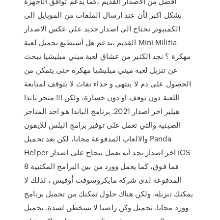
افضل من الاصدار القديم ،كما يدعم توافق الأجهزة
بشكل اكبر لأن عند ارسال الملفات من الموبايل الى
الكمبيوتر تحتاج الى اصدار جديد علي عكس الاصدار
القديم ،يدعم هل أستطيع تحميل لعبة Mini Militia
مهكرة ؟ نجد الكثير من عشاق لعبة ميني ميليشيا يبحث
عن تنزيل لعبة ميني ميليشيا مهكرة حتى يتمكن من
الحصول على دم لا ينتهي و حذاء نفاث لا يتوقف لمتابعة
اللعبة دون توقف او دون خسارة، ولكن !!! متجر باندا
هيلبر اخر اصدار 2021. برنامج الباندا هو احد المتاجر
الصينية والتي تعمل على توفير برامج البلس للايفون
والالعاب المدفوعة مجانا، لكن بعد تحميل Panda
Helper اخر اصدار تجد أنه يعمل بنجاح على اصدار iOS
8 فما فوق، كما يعمل وورد من بين البرامج المكتبية
المدفوعة لدى شركة مايكروسوفت أوفيس ، لذلك لا
يمكنك تنزيله. ولكن هناك حلول تمكنك من تحميل برنامج
وورد مجانا. تحميل وكن راضيا لا تسخطن لشدة. تحميل