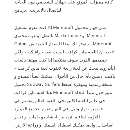
كافة مميزات الموقع على جهازك الشخصي دون الحاجة
للإتصال بالانترنت، ;برنامج
إذا كنت تقوم بتشغيل Minecraft علي جهاز محمول
بالفعل، ولديك محتوى Marketplace أو Minecraft
Coins، سيتوفر لك أيضًا الإصدار الجديد من Minecraft.
لاحظ أن اللعبة ماين كرافت ليست لعبة جرافيكية ، ولكن
تصميمها الفريد سوف يفتنكم! إذا كنت مهتمًا بألعاب
الأندرويد تبحث عن لعبة رائعة لاتفوت لعبة ماين كرافت –
باكيت اديشن بأي حال من الأحوال! يمكنك أيضاً التصفح و
تحميل Subway Surfers نسخة رسمية ومهكرة إضغط
هنا! لعبة ماين كرافت Minecraft تدور حول مبدأ النجاة
في عالم اللعبة الكبير، في اللعبة العالم ينقسم الى
قسمين، نهار وليل. في النهار تقوم بتجميع الموارد
اللازمة لبناء ما تريد من اخشاب وخامات او تحفر
اساسات، وايضا يمكنك اصطياد السمك او زراعة الارض.