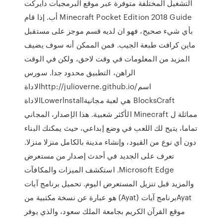
التشغيل المختلفة متوفرة عبر موقع البرمجيات دايركت
أب. إذا قام Minecraft Pocket Edition 2018 Guide
بأي شيء صحيح، فهو ان لديه قسم موجز على مستقبل
ماين كرافت طبعة الجيب. فمن الممكن أنه سوف يضيف
المزيد من المعلومات في وقت لاحق، ولكن في الوقت
الراهن، التطبيق محدود جدا. سورس
الاداةhttp://julioverne.github.io/اسم
الاداةLowerlnstall‏⁧‫ BlocksCraft هي لعبة مجانية
مماثلة ل Minecraft الأكثر شعبية. هذا الإصدار، المجاني
تماما، يتيح لك اللعب في وضع إبداعي، حيث يمكنك البناء
دون أي نوع من القيود، وإنشاء مدينة بالكامل منزلا منزلا.
تعرف على الجديد في أحدث إصدار من مستعرض
Microsoft Edge. استكشف الميزات والمكافآت
والمزيد قبل تنزيل المستعرض اليوم. تحميل برنامج آيات
Ayatبرنامج آيات (Ayat) هو عبارة عن نسخة مكتبية من
موقع القرآن الكريم بجامعة الملك سعود، والذي يوفر