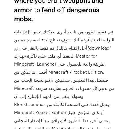
where you craft weapons and
armor to fend off dangerous
mobs.
في قسم البذور، من ناحية أخرى، يمكنك تغيير الإعدادات
الأولية للعبتك (رغم أنك سوف تحتاج لبدء لعبة جديدة من
أجل القيام بذلك). قم فقط بالنقر على زر 'download'
لحفظ أي ملف على ذاكرة جهازك. Master for
Minecraft- Launcher طريقة رائعة للحصول على
أقصى ما يمكن من Minecraft - Pocket Edition.
فبفضل هذا التطبيق، سيتمكن لاعبو نسخة الجيب من
Minecraft من تدبير كل محتويات ألعابهم بطريقة سريعة
وسهلة. يبقى من المهم الإشارة إلى أن
BlockLauncher يعمل فقط على النسخة الكاملة من
Minecraft Pocket Edition (اي المؤدى عنها). أو
بمعنى أخر، هذا التطبيق لا يتوافق مع الإصدار المجاني
من اللعبة، (المتوفرة Minecraft – لعبة رمل ذات عالم