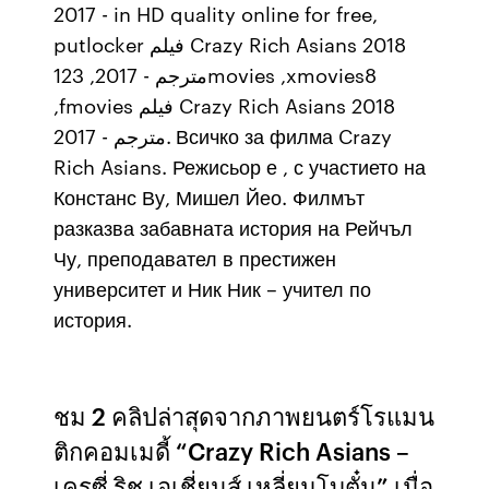
- 2017 in HD quality online for free,
putlocker فيلم Crazy Rich Asians 2018
مترجم - 2017, 123movies ,xmovies8
,fmovies فيلم Crazy Rich Asians 2018
مترجم - 2017. Всичко за филма Crazy
Rich Asians. Режисьор е , с участието на
Констанс Ву, Мишел Йео. Филмът
разказва забавната история на Рейчъл
Чу, преподавател в престижен
университет и Ник Ник – учител по
история.
ชม 2 คลิปล่าสุดจากภาพยนตร์โรแมน
ติกคอมเมดี้ “Crazy Rich Asians –
เครซี่ ริช เอเชี่ยนส์ เหลี่ยมโบตั๋น” เมื่อ