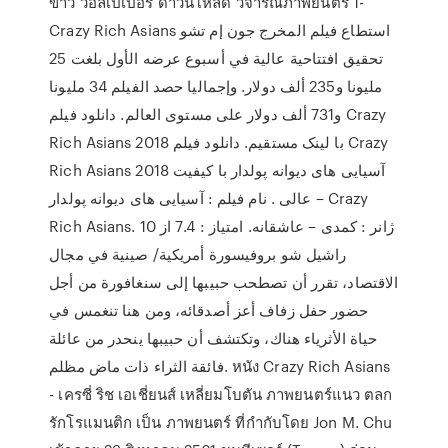
ข่าว วอลเปเปอร์ ดาวน์โหลด วิจารณ์ภาพยนตร์ 1-
Crazy Rich Asians استطاع فيلم المخرج جون إم تشو
تحقيق افتتاحية عالية في أسبوع عرضه الأول بلغت 25
مليونا و235 ألف دولار. وإجماليا حصد الفيلم 34 مليونا
و731 ألف دولار على مستوى العالم. دانلود فیلم Crazy
Rich Asians 2018 با لینک مستقیم. دانلود فیلم Crazy
Rich Asians 2018 آسیایی های دیوانه پولدار با کیفیت
عالی . نام فیلم : آسیایی های دیوانه پولدار – Crazy
Rich Asians. ژانر : کمدی – عاشقانه. امتیاز : 7.4 از 10
راشيل شو بروفيسورة أمريكية/ صينية في مجال
الاقتصاد، تقرر أن تصطحب حبيبها إلى سنغافورة من أجل
حضور حفل زفاف أعز أصدقائه، ومن هنا تنغمس في
حياة اﻷثرياء هناك، وتكتشف أن حبيبها ينحدر من عائلة
فائقة الثراء ذات ماض مظلم. หนัง Crazy Rich Asians
- เครซี่ ริช เอเชี่ยนส์ เหลี่ยมโบตัน ภาพยนตร์แนว ตลก
รักโรแมนติก เป็น ภาพยนตร์ ที่กำกับโดย Jon M. Chu