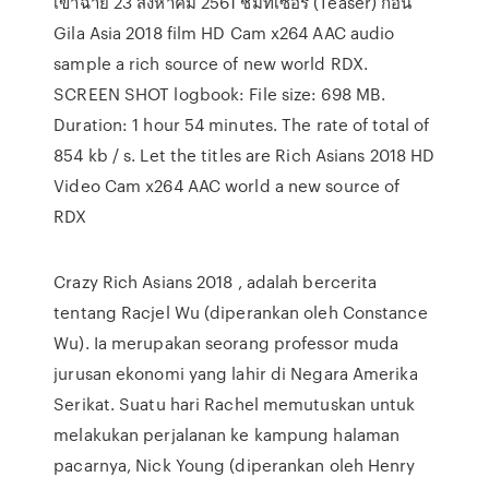
เข้าฉาย 23 สิงหาคม 2561 ชมทีเซอร์ (Teaser) ก่อน
Gila Asia 2018 film HD Cam x264 AAC audio
sample a rich source of new world RDX.
SCREEN SHOT logbook: File size: 698 MB.
Duration: 1 hour 54 minutes. The rate of total of
854 kb / s. Let the titles are Rich Asians 2018 HD
Video Cam x264 AAC world a new source of
RDX
Crazy Rich Asians 2018 , adalah bercerita
tentang Racjel Wu (diperankan oleh Constance
Wu). Ia merupakan seorang professor muda
jurusan ekonomi yang lahir di Negara Amerika
Serikat. Suatu hari Rachel memutuskan untuk
melakukan perjalanan ke kampung halaman
pacarnya, Nick Young (diperankan oleh Henry