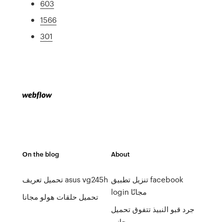
603
1566
301
On the blog
About
تنزيل تطبيق facebook
تحميل تعريف asus vg245h
login مجانًا
تحميل حلقات هولو مجانا
جرد قبو النبيذ تتفوق تحميل
مجاني