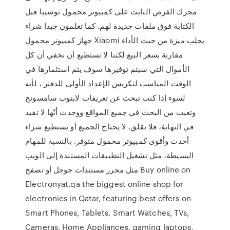
محرك القرص الثابت على كمبيوتر محمول توشيبا قبل
الكتابة فوق ملفات جديدة لهم. كما تعلمون جيدا شراء
جهاز كمبيوتر محمول Xiaomi يجلب ميزة من حيث الأداء
مقارنة بسعر البيع لكننا لا نستطيع أن نخفي أن كل
الأموال التي سيتم توفيرها سوف يتم استثمارها في
الوقت المناسب لتكريس الإعداد الأولي للدفتر ، لأنه
لسوء إذا كنت تبحث عن تعريفات لابتوب سامسونج
وتعبت من البحث في جميع المواقع ووجدت أنّها لا تفيد
في النهاية، فلا تقلق. لا يحتاج الجميع أو يستطيع شراء
أحدث وأقوى كمبيوتر محمول متوفر. بالنسبة للمهام
البسيطة، مثل تشغيل التطبيقات المستندة إلى الويب
مثل محرر مستندات جوجل أو تصفح Buy online on
Electronyat.qa the biggest online shop for
electronics in Qatar, featuring best offers on
Smart Phones, Tablets, Smart Watches, TVs,
Cameras, Home Appliances, gaming laptops,