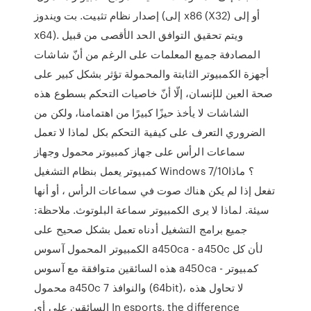
إصدار نظام تثبيت. بت ويندوز (إلى x86 (X32) أو إلى
x64). ويتم تحقيق التوافق الحد الأقصى من قبيل
المصادفة جميع المعلمات على الرغم من أنّ شاشات
أجهزة الكمبيوتر الثابتة والمحمولة تؤثر بشكل كبير على
صحة العين للإنسان، إلّا أنّ خاصيات التحكم بسطوع هذه
الشاشات لا يأخذ حيزًا كبيرًا من اهتمامنا، ولكن من
الضروري التعرف على كيفية التحكم بكل لماذا لا تعمل
سماعات الرأس على جهاز كمبيوتر محمول وجهاز
كمبيوتر يعمل بنظام التشغيل Windows 7/10؟ ماذا
تفعل إذا لم يكن هناك صوت في سماعات الرأس ، أو أنها
سيئة. لماذا لا يرى الكمبيوتر سماعة البلوتوث. ملاحظة:
جميع برامج التشغيل أدناه تعمل بشكل صحيح على
الكمبيوتر المحمول آسوس a450ca - a450c لأن كل
هذه السائقين متوافقة مع آسوس a450ca - كمبيوتر
محمول a450c والنوافذ 7 (64bit)، لا تحاول هذه
السائقين على أي In esports, the difference