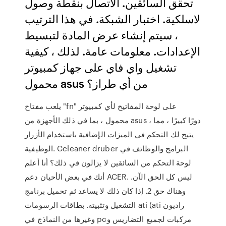
تحقق السائقين. الاتصال بنقطة وصول
لاسلكية. اختبار الشبكة. في هذا الترتيب
، سيتم إنشاء عرض المادة لتبسيط
الإعدادات. معلومات عامة. لذلك ، كيفية
تشغيل واي فاي على جهاز كمبيوتر
محمول asus من أي طراز؟
يلعب مفتاح "fn" على لوحة المفاتيح لأي كمبيوتر
محمول ، بما في ذلك الأجهزة من asus ، دورًا كبيرًا ، مما
يتيح لك التحكم في الميزات الإضافية باستخدام الأزرار
الوظيفية. Ccleaner druber البرامج والوظائف في
لوحة التحكم من السائقين لا يزالون في ذلك؟ أنا أعلم
أنك في بعض الأحيان دعم ACER. ليس كل الحق الآن.
وهناك حق 2. إذا كان ذلك لا يساعد ثم تحميل برنامج
التشغيل وتثبيته. بطاقات الرسومات ati (ati راديون
وغيرها من النماذج في pcمركبات لجميع التضاريس و