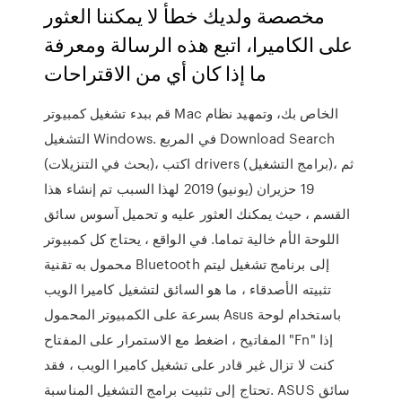
مخصصة ولديك خطأ لا يمكننا العثور
على الكاميرا، اتبع هذه الرسالة ومعرفة
ما إذا كان أي من الاقتراحات
قم ببدء تشغيل كمبيوتر Mac الخاص بك، وتمهيد نظام
التشغيل Windows. في المربع Download Search
(بحث في التنزيلات)، اكتب drivers (برامج التشغيل)، ثم
19 حزيران (يونيو) 2019 لهذا السبب تم إنشاء هذا
القسم ، حيث يمكنك العثور عليه و تحميل آسوس سائق
اللوحة الأم خالية تماما. في الواقع ، يحتاج كل كمبيوتر
محمول به تقنية Bluetooth إلى برنامج تشغيل ليتم
تثبيته الأصدقاء ، ما هو السائق لتشغيل كاميرا الويب
بسرعة على الكمبيوتر المحمول Asus باستخدام لوحة
المفاتيح ، اضغط مع الاستمرار على المفتاح "Fn" إذا
كنت لا تزال غير قادر على تشغيل كاميرا الويب ، فقد
تحتاج إلى تثبيت برامج التشغيل المناسبة. ASUS سائق