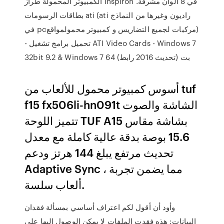
الكمبيوتر المحمولة طراز Inspiron في 8 ألوان مشرقة.
بطاقات الرسومات ati (ati راديون وغيرها من النماذج
في pcمركبات لجميع التضاريس و كمبيوتر محمولمواقع)
- تحميل برامج تشغيل ATI Video Cards - Windows 7
32bit 9.2 & Windows 7 64 بت (تحديث 2016 رابط)
أسوس كمبيوتر محمول للألعاب من tuf
f15 fx506li-hn091t الشاشة والصوت
تتميز اللوحة TUF A15 بشاشة مقاس
15.6 بوصة بدقة عالية كاملة مع معدل
تحديث مرتفع يبلغ 144 هرتز ودعم
Adaptive Sync ، مما يضمن تجربة
ألعاب سلسة.
وأود أن أقول لكم اعتراف أساسي بمسألة فقدان
البيانات: هذه فقدت الملفات لا يمكن الوصول إليها على