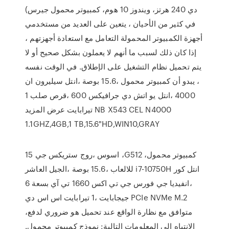
دي 240 هرتز، ويندوز 10 هوم، كمبيوتر محمول جيرس)
في كثير من الأحيان ، يتعين على العديد من مستخدمي
أجهزة الكمبيوتر المحمولة التعامل مع استعادة أجهزتهم ،
إذا كان ذلك لسبب ما أنهم لا يعملون بشكل صحيح أو لا
يتم تحميل نظام التشغيل على الإطلاق. في الوقت نفسه
، يبدو أن كمبيوتر محمول ،15.6 بوصة ،انتل سيليرون ان
4000 ،انتل يو اتش دي جرافيكس 600 ،قرص صلب 1
تيرابايت عرض المزيد NB X543 CEL N4000
1.1GHZ,4GB,1 TB,15.6"HD,WIN10,GRAY
اسوس ،روج ستريكس جي 15 ،G512 ،كمبيوتر محمول
للالعاب ،15.6 بوصة ،الجيل العاشر i7-10750H انتل كور
،انفيديا جي فورس جي تي اكس 1660 تي آي بسعة 6
جيجابايت ،1 تيرابايت اس اس دي PCIe NVMe M.2
،متوافق مع نظارة الواقع عند تحميل هو ضروري لدفع
الانتباه إلى المعلومات التالية: نموذج كمبيوتر محمول.