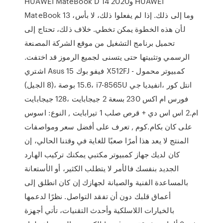
HUAWEI MateBook D 14 و2020 HUAWEI
MateBook 13 وما إلى ذلك. إذا لم يفعلوا ذلك، لا بأس،
لأن هذه الخطوة يمكن تخطي. خلاف ذلك، تحتاج إلى
تحميل برنامج التشغيل من موقع الشركة المصنعة
الرسمي وتثبيتها حتى يتسنى لجميع الرموز قد اختفت.
اشتري Asus فيفو بوك 15 X512FJ - كمبيوتر محمول
،15.6 بوصة ،(8 الجيل) i7-8565U انتل كور ،انفيديا جي
فورس ام اكس 230 بسعة 2 جيجابايت ،128 جيجابايت
ام.2 اس اس دي + قرص صلب 1 تيرابايت , النوع: اسوس
على كان بكام.كوم , تعرف على أفضل سعر ومواصفات
المنتج لا يعد هذا أمرًا صعبًا للغاية في وقتنا الحالي، إن
كان لديك جهاز كمبيوتر مكتبي يمكنك تركيب الهارد
الجديد بنفسك فالأمر لا يتطلب الكثير، أو الأستعانة
بالمساعدة الفنية والصيانة لجهازك إن كان انطلق إلى
أعماق قلبك دون أن تفقد التواصل. نظرًا لدعمها
بالخيارات اللاسلكية وأحدث التقنيات، تأتي أجهزة