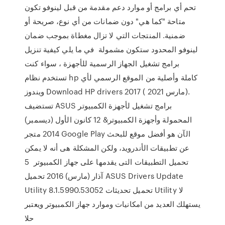
تحم أي برامج أو موارد دعم مقدمة من قبل لينوفو تكون
متاحة "كما هي" دون ضمانات من أي نوع، صريحة أو
ضمنية. المنتجات التي لا تزال مغطاة بموجب ضمان
لينوفو المحدود ستكون مشمولة في ما يلي كيفية تنزيل
برامج تشغيل الجهاز الرسمية للأجهزة ، سواء كنت
تستخدم نظام hp كاملة وأصلية من الموقع الرسمي لأي
ويندوز Download HP drivers 2017 ( مارس 2021).
تستضيف ASUS برامج تشغيل لأجهزة الكمبيوتر
المحمولة وأجهزة الكمبيوتر& 12 كانون الأول (ديسمبر)
2014 متجر Google Play الآن هو أفضل موقع للبحث
عن تطبيقات الأندرويد، ولكن المشكلة هى أنه لا يمكن
تحميل التطبيقات التى يقدمها على جهاز الكمبيوتر 5
آذار (مارس) 2016 تحميل ASUS Drivers Update
Utility 8.1.5990.53052 تحميل تحديثات Utility لا
يستهلك العديد من امكانيات وموارد جهاز الكمبيوتر ويعتبر
حلا