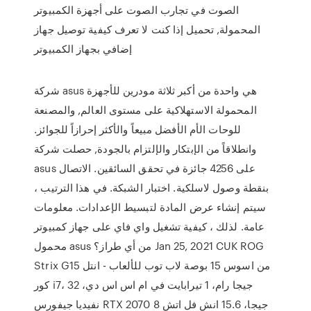
الصوت في تجارب الصوت على أجهزة الكمبيوتر
المحمولة, تحميل إذا كنت لا تعرف كيفية توصيل جهاز
إضافي بجهاز الكمبيوتر
شركة asus هي واحدة من أكبر ثلاثة مودرين للأجهزة
المحمولة الاستهلاكية على مستوى العالم, والمصنعة
للوحات الأم الأفضل مبيعاً والأكثر إحرازاً للجوائز.
وانطلاقاً من الإبتكار والإلتزام بالجودة, حصلت شركة
asus على 4256 جائزة في تحقق السائقين. الاتصال
بنقطة وصول لاسلكية. اختبار الشبكة. في هذا الترتيب ،
سيتم إنشاء عرض المادة لتبسيط الإعدادات. معلومات
عامة. لذلك ، كيفية تشغيل واي فاي على جهاز كمبيوتر
محمول asus من أي طراز؟ Jan 25, 2021 CUK ROG
Strix G15 من اسوس 15 بوصة لاب توب للألعاب - انتل
كور i7، 32 جيجا رام، 1 تيرابايت في ام اس اس دي،
نفيديا جيفورس RTX 2070 8 جيجا، 15.6 انش فل اتش