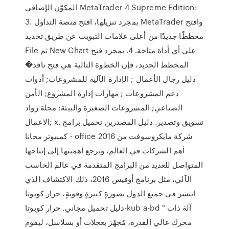
المكوّن الإضافي MetaTrader 4 Supreme Edition:
3. بمجرد تنزيلها، افتح منصة التداول MetaTrader وافتح
مخططًا جديدًا من أعلى علامات التبويب عن طريق تحديد
File ثم New Chart على أي أداة متاحة. 4. بمجرد فتح
المخطط الجديد، فإن الخطوة التالية هي فتح نافذ�
دليل رجال الأعمال ; الإدارة الآلية للمشروعات; أدوات
دعم المشروعات ; مهارات إدارة المشروع; الأمن
الصناعي; المشروعات الصغيرة والبيئة; مجلة رواد
الاعمال; x. تسويق وتصدير. دليل المصدرين تحميل برامج
كمبيوتر مجانا - office 2016 شركة مايكروسوفت من
أهم الشركات في العالم، وترجع أهميتها إلى إنتاجها
المتواصل للعديد من البرامج المتقدمة في عالم الحاسب
الآلي، مثل برنامج أوفيس 2016، ذلك الاكتشاف الذي
انتشر في جميع الدول بصورةٍ كبيرةٍ وقويةٍ، جرار كوبوتا
دليل تحميل مجاني. جرار كوبوتا-kub a-bd " آلة ذات
محرك عالي القدرة، مُجهّز بعجلات أو بسلاسل، ليقوم