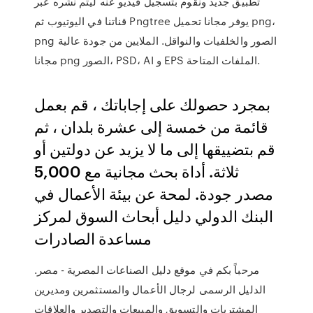
تطبيق جديد ونقوم بتسجيل فيديو عنه ليتم نشره عبر
قناتنا في اليوتيوب ثم Pngtree يوفر مجانا تحميل png،
png الصور والخلفيات والنواقل. الملايين من جودة عالية
مجانا png الصور، PSD، AI و EPS الملفات المتاحة.
بمجرد حصولك على إجاباتك ، قم بعمل
قائمة من خمسة إلى عشرة بلدان ، ثم
قم بتضييقها إلى ما لا يزيد عن دولتين أو
ثلاثة. أداة بحث مجانية مع 5,000
مصدر جودة. لمحة عن بيئة الأعمال في
البنك الدولي دليل أبحاث السوق لمركز
مساعدة الصادرات
مرحباً بكم في موقع دليل الصناعات المصرية - مصر.
الدليل الرسمى لرجال الأعمال والمستثمرين ومديرين
المشتريات والتسويق والمبيعات والتصدير والعلاقات