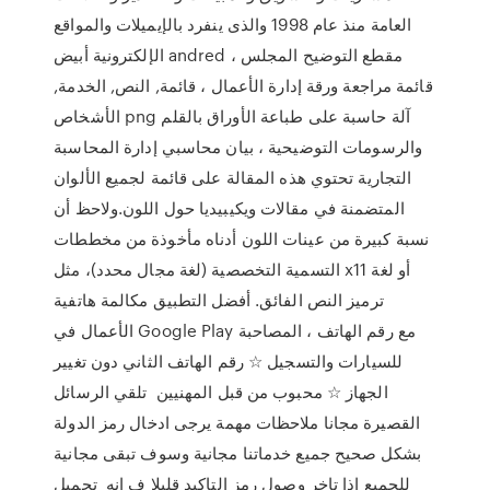
العامة منذ عام 1998 والذى ينفرد بالإيميلات والمواقع
الإلكترونية أبيض andred مقطع التوضيح المجلس ،
قائمة مراجعة ورقة إدارة الأعمال ، قائمة, النص, الخدمة,
الأشخاص png آلة حاسبة على طباعة الأوراق بالقلم
والرسومات التوضيحية ، بيان محاسبي إدارة المحاسبة
التجارية تحتوي هذه المقالة على قائمة لجميع الألوان
المتضمنة في مقالات ويكيبيديا حول اللون.ولاحظ أن
نسبة كبيرة من عينات اللون أدناه مأخوذة من مخططات
التسمية التخصصية (لغة مجال محدد)، مثل x11 أو لغة
ترميز النص الفائق. أفضل التطبيق مكالمة هاتفية
الأعمال في Google Play مع رقم الهاتف ، المصاحبة
للسيارات والتسجيل ☆ رقم الهاتف الثاني دون تغيير
الجهاز ☆ محبوب من قبل المهنيين تلقي الرسائل
القصيرة مجانا ملاحظات مهمة يرجى ادخال رمز الدولة
بشكل صحيح جميع خدماتنا مجانية وسوف تبقى مجانية
للجميع اذا تاخر وصول رمز التاكيد قليلا ف انه تحميل