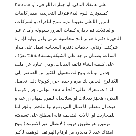
Keeper علي هاتفك الذكي، أو جهازك اللوحي، أو
كمبيوترك اليوم لبدء فترتك التجريبية. مدير كلمات
المرور الأعلى تقييماً لدينا متاح للأفراد، والشركات،
والعائلات. قم بإدارة كلمات المرور بسهولة وأمان عبر
الأجهزة دفترة هو برنامج محاسبة عربي وأول بوابة لإدارة
شركتك أونلاين. خدمات دفترة السحابية تعمل على مدار
الساعة بضمان تواجد على الشبكة بنسبة 99.9% تعرّف
على كيفية إنشاء قائمة البيانات، وهي عبارة عن ملف
جدول بيانات يتيح لك تحميل الكثير من العناصر إلى
الكتالوج الخاص بك مرة واحدة. جرار كوبوتا دليل تحميل
مجاني. جرار كوبوتا-kub a-bd " آلة ذات محرك عالي
القدرة، مُجهّز بعجلات أو بسلاسل، ليقوم بمهام زراعية و
حيث أن معظم الأعمال التي يقوم بها تتلخص بالجر إما
للمحاريث أو الآلات الضخمة فإنه اصطلح على تسميته
نوميرو هو تطبيق فويب (الاتصال عبر الانترنت) يتيح
امتلاك عدد لا محدود من أرقام الهواتف الوهمية لأكبر