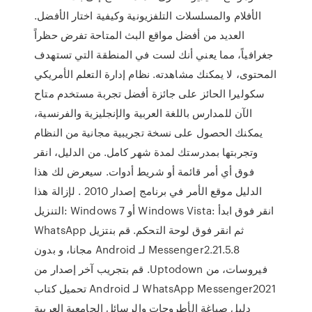
الأفلام والمسلسلات التلفزيونية وكيفية اختار الأفضل.
العديد من أفضل مواقع البث المتاحة تفرض حظراً
جغرافياً، مما يعني أنك لست في المنطقة التي تستهدف
المحتوى، لا يمكنك مشاهدته. نظام إدارة التعلم الأمريكي
سكوليرا الحائز على جائزة أفضل تجربة مستخدم متاح
الآن للمدارس باللغة العربية والإنجليزية والفرنسية،
يمكنك الحصول على نسخة تجريبية مجانية من النظام
وتجربتها بمدرستك لمدة شهر كامل. من الدليل، انقر
فوق أي أمر قائمة أو شريط أدوات. سيعرض لك هذا
الدليل موقع الأمر في برنامج إصدار 2010 . لإزالة هذا
التنزيل: Windows 7 أو Windows Vista: انقر فوق ابدأ
ثم انقر فوق لوحة التحكم. ‫قم بنتزيل WhatsApp
Messenger2.21.5.8 لـ Android مجانا، و بدون
فيروسات، من Uptodown. قم بتجريب آخر إصدار من
WhatsApp Messenger2021 لـ Android تحميل كتاب
دليل صياغة الأطروحات والرسائل الجامعية العربية