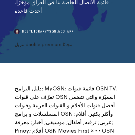
قائمة الاتصال الخاصة بنا في العراق مؤخرًا.
أحدث قاعدة
BESTLIBRARYYSQN.WEB.APP
تنزيل daofile premium مجانًا
دليل البرامج; MyOSN; قائمة قنوات OSN TV.
تعرّف على قنوات OSN المميّزة والتي تتضمن
أفضل قنوات الأفلام و القنوات العربية وقنوات
المسلسلات و برامج OSN وأكثر بكثير. أفلام;
عربي; ترفيه; أطفال; موسيقى; أخبار; معرفة;
Pinoy; أفلام OSN Movies First × • • OSN