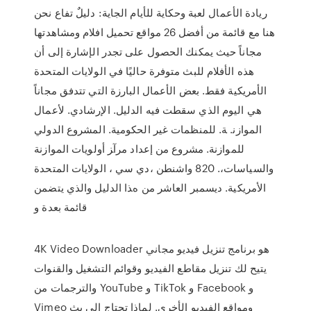
ريادة الأعمال لعبة وحكاية للأيام الجاية: دليلٌ تفاع نحن
هنا مع قائمة من أفضل 26 مواقع تحميل افلام ومشاهدتها
مجاناً حيث يمكنك الحصول على تجدر الإشارة إلى أن
هذه الأفلام للبث متوفرة حاليًا في الولايات المتحدة
الأمريكية فقط. بعض الأعمال البارزة التي تتدفق مجاناً
هي اليوم الذي سقطت فيه اﻟﺪﻟﻴﻞ. اﻹرﺷﺎدي. ﻷﻋﻤﺎل
اﻟﻤﻮازﻧ. ﺔ. ﻟﻠﻤﻨﻈﻤﺎت ﻏﻴﺮ اﻟﺤﻜﻮﻣﻴﺔ. اﻟﻤﺸﺮوع اﻟﺪوﻟﻲ
ﻟﻠﻤﻮازﻧﺔ. ﻣﺸﺮوع ﻣﻦ إﻋﺪاد ﻣﺮآﺰ أوﻟﻮﻳﺎت اﻟﻤﻮازﻧﺔ
واﻟﺴﻴﺎﺳﺎت،. 820 واﺷﻨﻄﻦ ،دي ﺳﻲ ، اﻟﻮﻻﻳﺎت اﻟﻤﺘﺤﺪة
اﻷﻣﺮﻳﻜﻴﺔ. دﻳﺴﻤﺒﺮ اﻟﻌﺎﺷﺮ ﻣﻦ هﺬا اﻟﺪﻟﻴﻞ واﻟﺬي ﻳﺘﻀﻤﻦ
ﻗﺎﺋﻤﺔ ﺑﻌﺪة و
4K Video Downloader هو برنامج تنزيل فيديو مجاني
يتيح لك تنزيل مقاطع الفيديو وقوائم التشغيل والقنوات
والترجمات من YouTube و TikTok و Facebook و
Vimeo ومواقع الفيديو الأخرى. لماذا تحتاج إلى بث