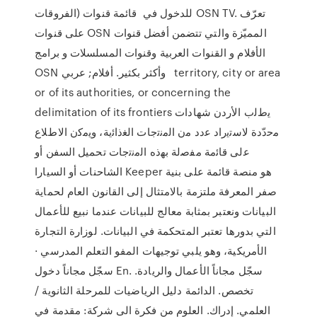
الفروقات) للدخول في قائمة قنوات OSN TV. تعرّف
على قنوات OSN المميّزة والتي تتضمن أفضل قنوات
الأفلام و القنوات العربية وقنوات المسلسلات و برامج
OSN وأكثر بكثير. أفلام; عربي territory, city or area
or of its authorities, or concerning the
delimitation of its frontiers ﯾطﻟب اﻷردن ﺷﮭﺎدات
ﻣﺣدّدة ﻻﺳﺗﯾراد ﻋدد ﻣن اﻟﻣﻧﺗﺟﺎت اﻟﻐذاﺋﯾﺔ، وﯾﻣﮐن اﻻطﻼع
ﻋﻟﯽ ﻗﺎﺋﻣﺔ ﻣﻔﺻﻟﺔ ﺑﮭذه اﻟﻣﻧﺗﺟﺎت تحميل السفن أو
الشاحنات أو السيارا Keeper هو منصة قائمة على بنية
صفر المعرفة ملتزمة بالامتثال إلى القانون العام لحماية
البيانات ونعتبر بمثابة معالج للبيانات عندما نبيع للأعمال
التي بدورها تعتبر المتحكمة في البيانات. لوزارة التجارة
الأمريكية، وهو يلبي توجيهات المفو التعلم المدرسي ·
سجّل مجاناً دخول En. سجّل مجاناً الأعمال والريادة.
تخصص. الدائمة دليل الرياضيات للمرحلة الثانوية /
العلمي. إدراك. العلوم من فكرة الى شركة: مقدمة في