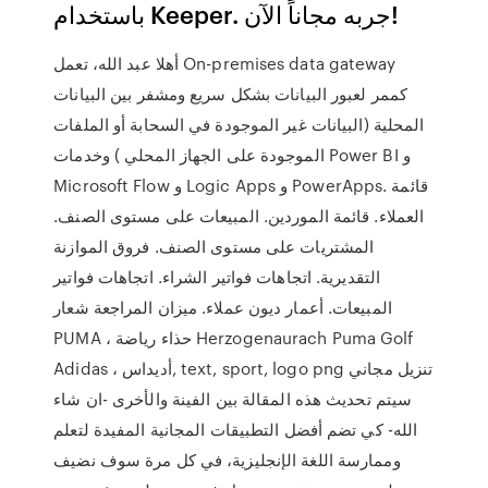
باستخدام Keeper. جربه مجاناً الآن!
أهلا عبد الله، تعمل On-premises data gateway
كممر لعبور البيانات بشكل سريع ومشفر بين البيانات
المحلية (البيانات غير الموجودة في السحابة أو الملفات
الموجودة على الجهاز المحلي ) وخدمات Power BI و
Microsoft Flow و Logic Apps و PowerApps. قائمة
العملاء. قائمة الموردين. المبيعات على مستوى الصنف.
المشتريات على مستوى الصنف. فروق الموازنة
التقديرية. اتجاهات فواتير الشراء. اتجاهات فواتير
المبيعات. أعمار ديون عملاء. ميزان المراجعة شعار
PUMA ، حذاء رياضة Herzogenaurach Puma Golf
Adidas ، أديداس, text, sport, logo png تنزيل مجاني
سيتم تحديث هذه المقالة بين الفينة والأخرى -ان شاء
الله- كي تضم أفضل التطبيقات المجانية المفيدة لتعلم
وممارسة اللغة الإنجليزية، في كل مرة سوف نضيف