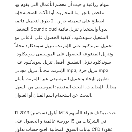
بمهام زراعية و حيث أن معظم الأعمال التي يقوم بها
تتلخص بالجر إما للمحاريث أو الآلات الضخمة فإنه
اصطلح على تسميته جرار. . 2 طرق لتحميل قائمة
التشغيل Soundcloud يدوياً واستخدام تنزيل قائمة
التشغيل سوندكلود . كيفية الحصول على الأغاني مع
تحميل سوندكلود على الإنترنت. تنزيل سوندكلود مجاناً
وتنزيل المدفوعة للحصول على الموسيقى سوندكلود .
سوندكلود تنزيل التطبيق. أفضل تنزيل سوندكلود على
الإنترنت مجاناً. تنزيل مجاني mp3; تنزيل حرة mp3
تطبيق لإيجاد وتحميل الموسيقى عبر الإنترنت بأمان
مجاناً. الإيجابيات. البحث المتقدم: الموسيقى من السهل
البحث عن استخدام اسم الفنان أو العنوان.
11 أيلول (سبتمبر) 2019 MT5 حيث يمكنك شراء الأسهم
في الشركات من 15 بورصة عالمية و الحصول على
بيانات السوق المجانية. افتح حساب تداول CFD (عقود